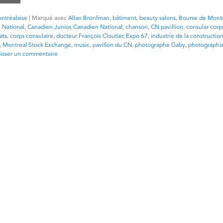
ntréalaise
|
Marqué avec
Allan Bronfman
,
bâtiment
,
beauty salons
,
Bourse de Mont
 National
,
Canadien Junior
,
Canadien National
,
chanson
,
CN pavillion
,
consular corp
ats
,
corps consulaire
,
docteur François Cloutier
,
Expo 67
,
industrie de la constructio
,
Montreal Stock Exchange
,
music
,
pavillon du CN
,
photographe Gaby
,
photographi
aisser un commentaire