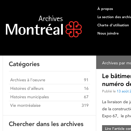
À propos
La section des archi
Charte d'utilisation
Nous joindre
Catégories
Archives par mo
Le bâtimen
Archives à l'oeuvre
91
numéro de
Histoires d'ailleurs
16
Publié le
13 août 
Histoires municipales
67
La livraison de 
Vie montréalaise
319
de la constructi
Expo 67, le ph
Chercher dans les archives
Lire l’article c