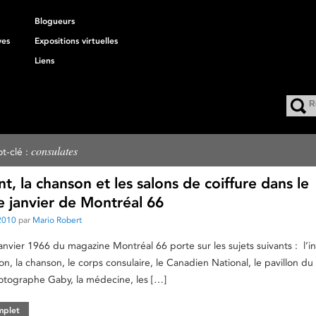
Blogueurs
ves
Expositions virtuelles
Liens
consulates
t-clé :
t, la chanson et les salons de coiffure dans le
 janvier de Montréal 66
2010
par
Mario Robert
janvier 1966 du magazine Montréal 66 porte sur les sujets suivants : l’i
on, la chanson, le corps consulaire, le Canadien National, le pavillon d
otographe Gaby, la médecine, les […]
omplet