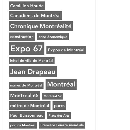
Camillien Houde
Canadiens de Montréal
Chronique Montréalité
construction
crise économique
Expo 67
Expos de Montréal
hôtel de ville de Montréal
Jean Drapeau
Montréal
maires de Montréal
Montréal 65
Montréal 67
métro de Montréal
parcs
Paul Buissonneau
Place des Arts
Première Guerre mondiale
port de Montréal