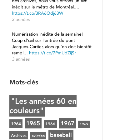
des archives, nous vous offrons un film
inédit sur le métro de Montréal.…
https://t.co/3RA6Odj63W
3 années
Numérisation inédite de la semaine!
Coup d’œil sur l’entrée du pont
Jacques-Cartier, alors qu'on doit bientôt
rempl…
https://t.co/7PmUdZijSr
3 années
Mots-clés
"Les années 60 en
couleurs"
1965
1967
1964
1966
1969
baseball
Archives
aviation