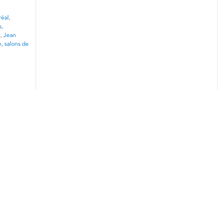
réal
,
s
,
n
,
Jean
e
,
salons de