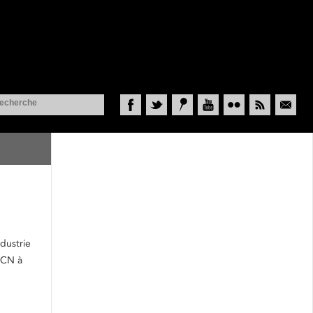
Facebook
Twitter
Historypin
YouTube
Flickr
RSS
Courriel
ndustrie
u CN à