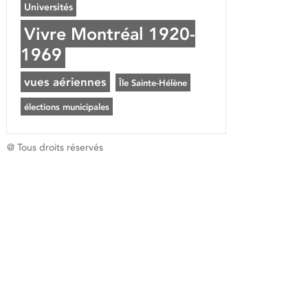
Universités
Vivre Montréal 1920-
1969
vues aériennes
Île Sainte-Hélène
élections municipales
@ Tous droits réservés