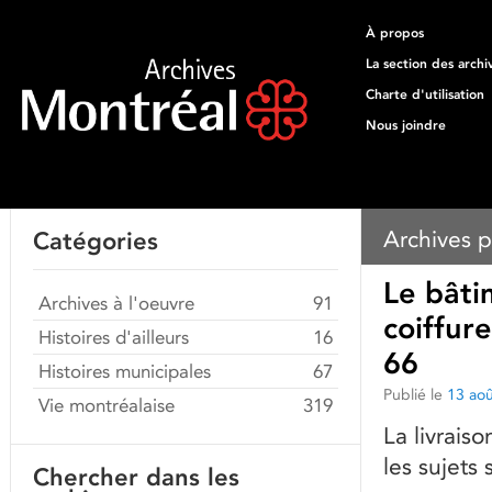
À propos
La section des archi
Charte d'utilisation
Nous joindre
Archives p
Catégories
Le bâti
Archives à l'oeuvre
91
coiffur
Histoires d'ailleurs
16
66
Histoires municipales
67
Publié le
13 ao
Vie montréalaise
319
La livrais
les sujets 
Chercher dans les