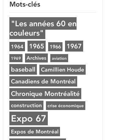
Mots-clés
"Les années 60 en
couleurs"
1965
1967
1964
1966
Archives
1969
aviation
baseball
Camillien Houde
Canadiens de Montréal
Chronique Montréalité
construction
crise économique
Expo 67
Expos de Montréal