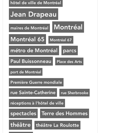
hôtel de ville de Montréal
Jean Drapeau
Montréal
maires de Montréal
Montréal 65
Montréal 67
métro de Montréal
parcs
Paul Buissonneau
Place des Arts
port de Montréal
Première Guerre mondiale
rue Sainte-Catherine
rue Sherbrooke
réceptions à l'hôtel de ville
spectacles
Terre des Hommes
théâtre
théâtre La Roulotte