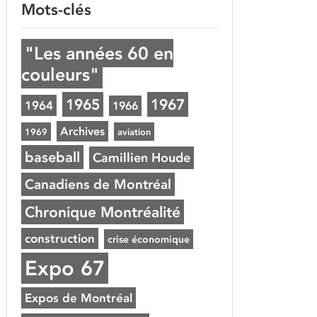
Mots-clés
"Les années 60 en
couleurs"
1965
1967
1964
1966
Archives
1969
aviation
baseball
Camillien Houde
Canadiens de Montréal
Chronique Montréalité
construction
crise économique
Expo 67
Expos de Montréal