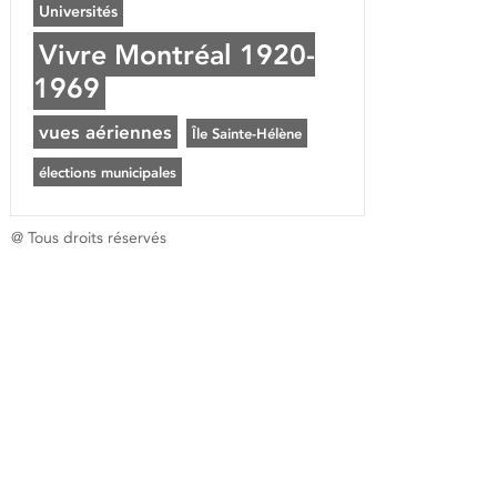
Universités
Vivre Montréal 1920-
1969
vues aériennes
Île Sainte-Hélène
élections municipales
@ Tous droits réservés