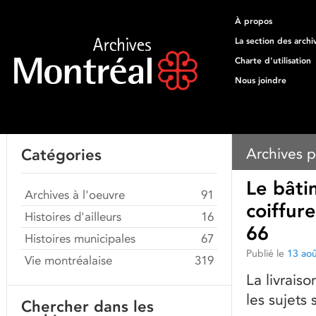
À propos
La section des archi
Charte d'utilisation
Nous joindre
Archives p
Catégories
Le bâti
Archives à l'oeuvre
91
coiffur
Histoires d'ailleurs
16
66
Histoires municipales
67
Publié le
13 ao
Vie montréalaise
319
La livrais
les sujets 
Chercher dans les