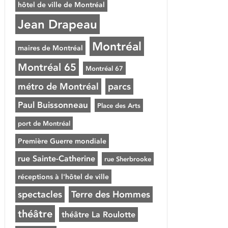
hôtel de ville de Montréal
Jean Drapeau
Montréal
maires de Montréal
Montréal 65
Montréal 67
métro de Montréal
parcs
Paul Buissonneau
Place des Arts
port de Montréal
Première Guerre mondiale
rue Sainte-Catherine
rue Sherbrooke
réceptions à l'hôtel de ville
spectacles
Terre des Hommes
théâtre
théâtre La Roulotte