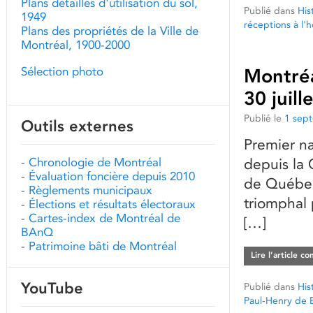
Plans détaillés d'utilisation du sol,
Publié dans
His
1949
réceptions à l'h
Plans des propriétés de la Ville de
Montréal, 1900-2000
Sélection photo
Montréal
30 juill
Publié le
1 sep
Outils externes
Premier na
-
Chronologie de Montréal
depuis la 
-
Évaluation foncière depuis 2010
de Québec 
-
Règlements municipaux
triomphal
-
Élections et résultats électoraux
-
Cartes-index de Montréal de
[…]
BAnQ
-
Patrimoine bâti de Montréal
Lire l’article c
YouTube
Publié dans
His
Paul-Henry de 