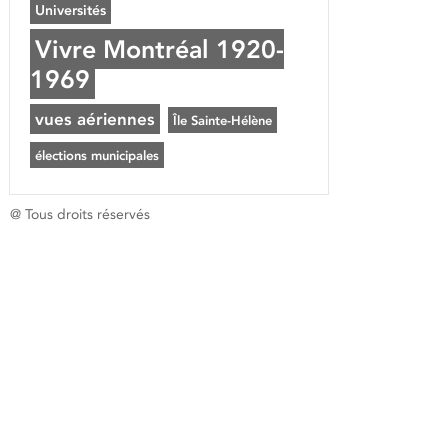
Universités
Vivre Montréal 1920-
1969
vues aériennes
Île Sainte-Hélène
élections municipales
@ Tous droits réservés