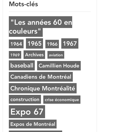
Mots-clés
"Les années 60 en
couleurs"
1965
1967
1964
1966
Archives
1969
aviation
baseball
Camillien Houde
Canadiens de Montréal
Chronique Montréalité
construction
crise économique
Expo 67
Expos de Montréal