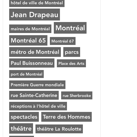
hôtel de ville de Montréal
Jean Drapeau
Montréal
maires de Montréal
Montréal 65
Montréal 67
métro de Montréal
parcs
Paul Buissonneau
Place des Arts
port de Montréal
Première Guerre mondiale
rue Sainte-Catherine
rue Sherbrooke
réceptions à l'hôtel de ville
spectacles
Terre des Hommes
théâtre
théâtre La Roulotte