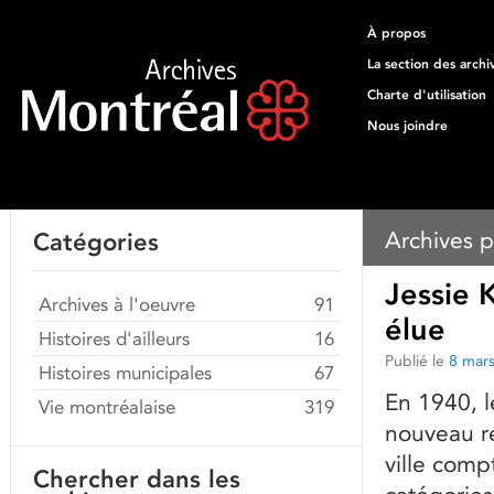
À propos
La section des archi
Charte d'utilisation
Nous joindre
Archives p
Catégories
Jessie 
Archives à l'oeuvre
91
élue
Histoires d'ailleurs
16
Publié le
8 mar
Histoires municipales
67
En 1940, 
Vie montréalaise
319
nouveau ré
ville comp
Chercher dans les