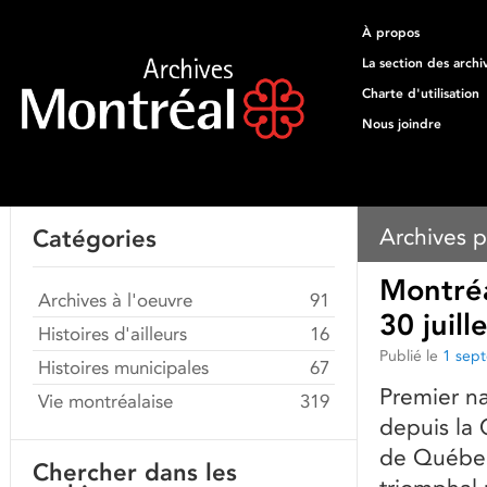
À propos
La section des archi
Charte d'utilisation
Nous joindre
Archives p
Catégories
Montréal
Archives à l'oeuvre
91
30 juill
Histoires d'ailleurs
16
Publié le
1 sep
Histoires municipales
67
Premier na
Vie montréalaise
319
depuis la 
de Québec 
Chercher dans les