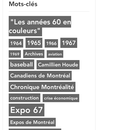
Mots-clés
"Les années 60 en
couleurs"
1965
1967
1964
1966
Archives
1969
aviation
baseball
Camillien Houde
Canadiens de Montréal
Chronique Montréalité
construction
crise économique
Expo 67
Expos de Montréal