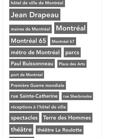
hôtel de ville de Montréal
Jean Drapeau
Montréal
maires de Montréal
Montréal 65
Montréal 67
métro de Montréal
parcs
Paul Buissonneau
Place des Arts
port de Montréal
Première Guerre mondiale
rue Sainte-Catherine
rue Sherbrooke
réceptions à l'hôtel de ville
spectacles
Terre des Hommes
théâtre
théâtre La Roulotte