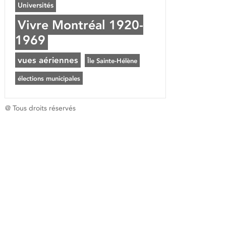
Universités
Vivre Montréal 1920-
1969
vues aériennes
Île Sainte-Hélène
élections municipales
@ Tous droits réservés