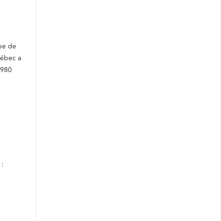
ipe de
uébec a
1980
 :