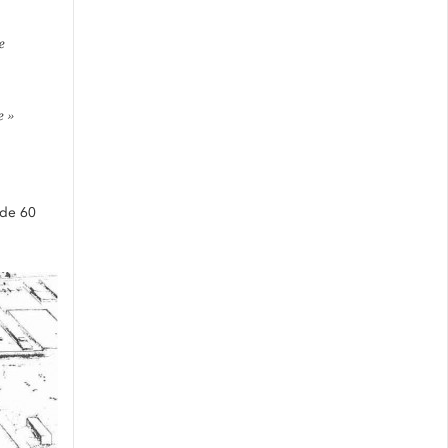
e
e »
 de 60