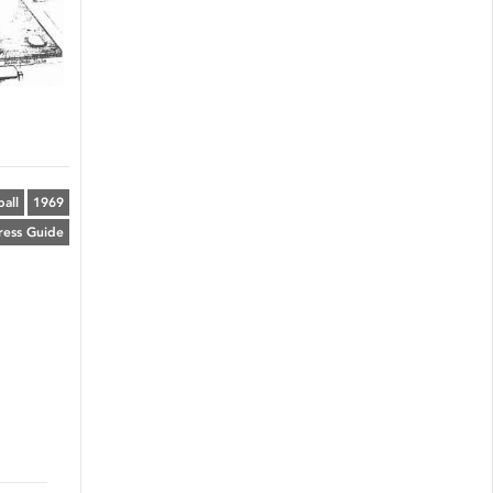
all
1969
ress Guide