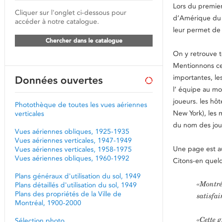
Lors du premier
Cliquer sur l'onglet ci-dessous pour
d’Amérique du N
accéder à notre catalogue.
leur permet de 
Chercher dans le catalogue
On y retrouve t
Mentionnons cel
importantes, les
Données ouvertes
l’ équipe au mo
joueurs. les hôt
Photothèque de toutes les vues aériennes
New York), les 
verticales
du nom des jou
Vues aériennes obliques, 1925-1935
Vues aériennes verticales, 1947-1949
Une page est aus
Vues aériennes verticales, 1958-1975
Vues aériennes obliques, 1960-1992
Citons-en quelq
Plans généraux d'utilisation du sol, 1949
«Montréa
Plans détaillés d'utilisation du sol, 1949
Plans des propriétés de la Ville de
satisfai
Montréal, 1900-2000
«Cette 
Sélection photo