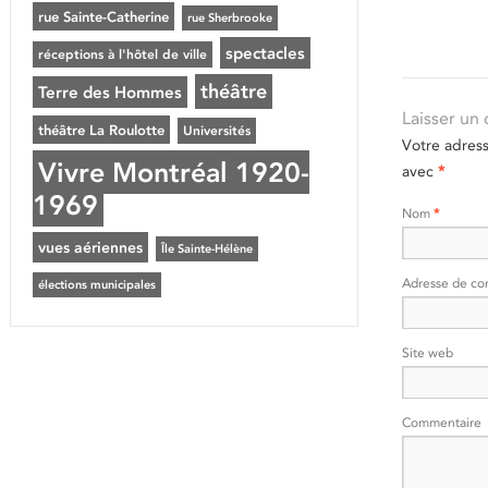
rue Sainte-Catherine
rue Sherbrooke
spectacles
réceptions à l'hôtel de ville
théâtre
Terre des Hommes
Laisser un
théâtre La Roulotte
Universités
Votre adres
Vivre Montréal 1920-
avec
*
1969
Nom
*
vues aériennes
Île Sainte-Hélène
Adresse de co
élections municipales
Site web
Commentaire