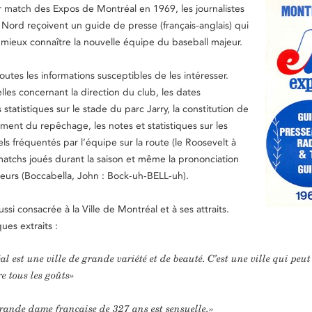
 match des Expos de Montréal en 1969, les journalistes
ord reçoivent un guide de presse (français-anglais) qui
mieux connaître la nouvelle équipe du baseball majeur.
outes les informations susceptibles de les intéresser.
les concernant la direction du club, les dates
 statistiques sur le stade du parc Jarry, la constitution de
ment du repêchage, les notes et statistiques sur les
els fréquentés par l’équipe sur la route (le Roosevelt à
matchs joués durant la saison et même la prononciation
eurs (Boccabella, John : Bock-uh-BELL-uh).
si consacrée à la Ville de Montréal et à ses attraits.
ues extraits :
l est une ville de grande variété et de beauté. C’est une ville qui peut
re tous les goûts»
grande dame française de 327 ans est sensuelle.»