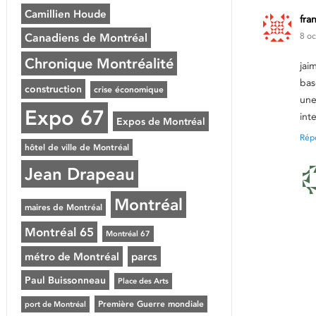
Camillien Houde
fra
8 oc
Canadiens de Montréal
Chronique Montréalité
jai
bas
construction
crise économique
une
Expo 67
int
Expos de Montréal
Rép
hôtel de ville de Montréal
Jean Drapeau
Montréal
maires de Montréal
Montréal 65
Montréal 67
métro de Montréal
parcs
Paul Buissonneau
Place des Arts
Première Guerre mondiale
port de Montréal