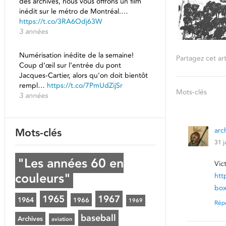
des archives, nous vous offrons un film
inédit sur le métro de Montréal.…
https://t.co/3RA6Odj63W
3 années
Numérisation inédite de la semaine!
Partagez cet art
Coup d’œil sur l’entrée du pont
Jacques-Cartier, alors qu'on doit bientôt
rempl…
https://t.co/7PmUdZijSr
Mots-clés
3 années
arc
Mots-clés
31 j
"Les années 60 en
Vic
couleurs"
htt
bo
1965
1967
1964
1966
1969
Rép
baseball
Archives
aviation