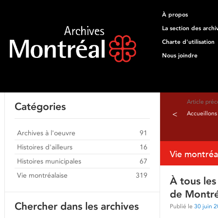
À propos
La section des archi
Charte d'utilisation
Nous joindre
Article pré
Catégories
<
Accueillons
Archives à l'oeuvre
91
Histoires d'ailleurs
16
Vie montréa
Histoires municipales
67
Vie montréalaise
319
À tous les
de Montré
Chercher dans les archives
Publié le
30 juin 