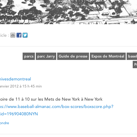
icle :
parcs
parc Jarry
Guide de presse
Expos de Montréal
baseb
P
hivesdemontreal
anvier 2012 à 15 h 45 min
toire de 11 à 10 sur les Mets de New York à New York
ps://www.baseball-almanac.com/box-scores/boxscore.php?
xid=196904080NYN
ondre