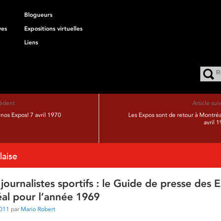
Blogueurs
ves
Expositions virtuelles
Liens
cédent
Article sui
 nos Expos! 7 avril 1970
Les Expos sont de retour à Montréa
avril 
laise
 journalistes sportifs : le Guide de presse des 
al pour l’année 1969
2011
par
Mario Robert