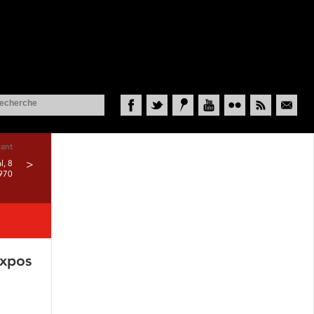
Facebook
Twitter
Historypin
YouTube
Flickr
RSS
Courriel
vant
l, 8
>
1970
Expos