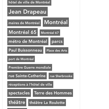
hôtel de ville de Montréal
Jean Drapeau
Montréal
maires de Montréal
Montréal 65
Montréal 67
métro de Montréal
parcs
Paul Buissonneau
Place des Arts
port de Montréal
Première Guerre mondiale
rue Sainte-Catherine
rue Sherbrooke
réceptions à l'hôtel de ville
spectacles
Terre des Hommes
théâtre
théâtre La Roulotte