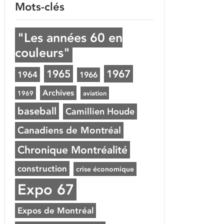
Mots-clés
"Les années 60 en
couleurs"
1965
1967
1964
1966
Archives
1969
aviation
baseball
Camillien Houde
Canadiens de Montréal
Chronique Montréalité
construction
crise économique
Expo 67
Expos de Montréal