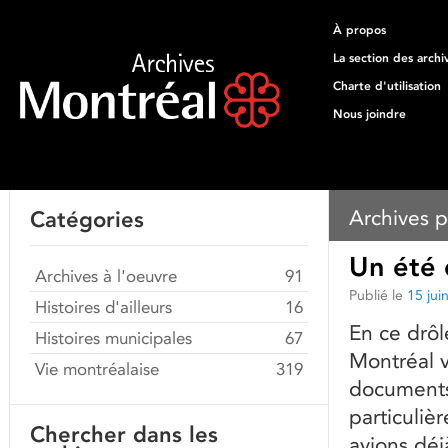
À propos
La section des archi
Charte d'utilisation
Nous joindre
Archives p
Catégories
Un été 
Archives à l'oeuvre
91
Publié le
15 jui
Histoires d'ailleurs
16
En ce drôl
Histoires municipales
67
Montréal 
Vie montréalaise
319
documents 
particuliè
Chercher dans les
avions déj