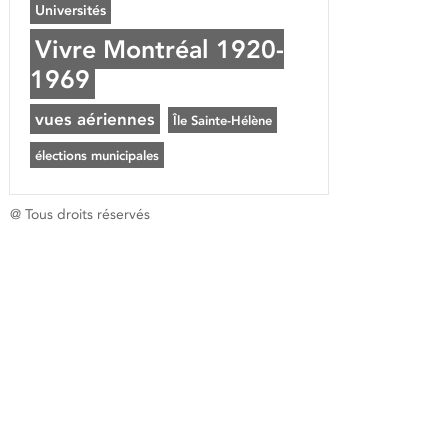
Universités
Vivre Montréal 1920-
1969
vues aériennes
Île Sainte-Hélène
élections municipales
@ Tous droits réservés