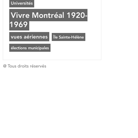
Universités
Vivre Montréal 1920-
1969
vues aériennes
Île Sainte-Hélène
élections municipales
@ Tous droits réservés