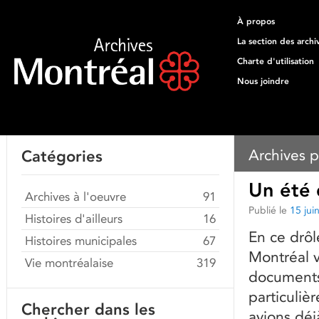
À propos
La section des archi
Charte d'utilisation
Nous joindre
Archives p
Catégories
Un été 
Archives à l'oeuvre
91
Publié le
15 jui
Histoires d'ailleurs
16
En ce drôl
Histoires municipales
67
Montréal 
Vie montréalaise
319
documents 
particuliè
Chercher dans les
avions déj