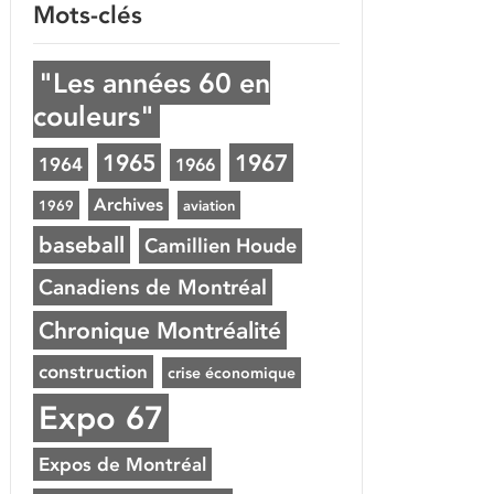
Mots-clés
"Les années 60 en
couleurs"
1965
1967
1964
1966
Archives
1969
aviation
baseball
Camillien Houde
Canadiens de Montréal
Chronique Montréalité
construction
crise économique
Expo 67
Expos de Montréal