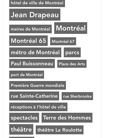
hôtel de ville de Montréal
Jean Drapeau
Montréal
maires de Montréal
Montréal 65
Montréal 67
métro de Montréal
parcs
Paul Buissonneau
Place des Arts
port de Montréal
Première Guerre mondiale
rue Sainte-Catherine
rue Sherbrooke
réceptions à l'hôtel de ville
spectacles
Terre des Hommes
théâtre
théâtre La Roulotte