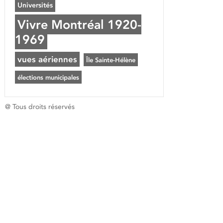
Universités
Vivre Montréal 1920-
1969
vues aériennes
Île Sainte-Hélène
élections municipales
@ Tous droits réservés