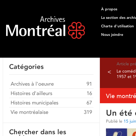
À propos
La section des archi
Charte d'utilisation
Nous joindre
Article p
Catégories
<
Le comédi
1957 et 1
Archives à l'oeuvre
91
Histoires d'ailleurs
16
Vie montré
Histoires municipales
67
Un été 
Vie montréalaise
319
Publié le
15 jui
Chercher dans les