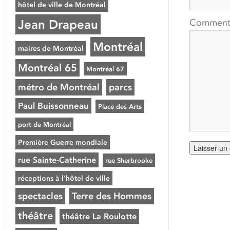
hôtel de ville de Montréal
Jean Drapeau
Comment
Montréal
maires de Montréal
Montréal 65
Montréal 67
métro de Montréal
parcs
Paul Buissonneau
Place des Arts
port de Montréal
Première Guerre mondiale
rue Sainte-Catherine
rue Sherbrooke
réceptions à l'hôtel de ville
spectacles
Terre des Hommes
théâtre
théâtre La Roulotte