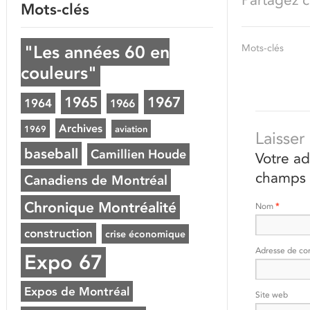
Mots-clés
"Les années 60 en
Mots-clés
couleurs"
1965
1967
1964
1966
Archives
1969
aviation
Laisse
baseball
Camillien Houde
Votre ad
champs 
Canadiens de Montréal
Chronique Montréalité
Nom
*
construction
crise économique
Adresse de co
Expo 67
Expos de Montréal
Site web