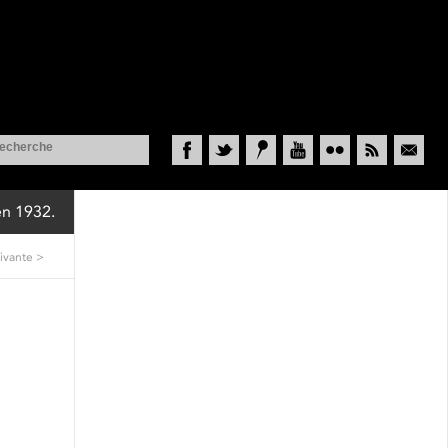
Facebook
Twitter
Historypin
YouTube
Flickr
RSS
Courriel
en 1932.
ivante
>