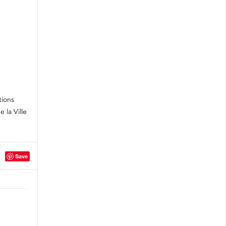
tions
 la Ville
Save