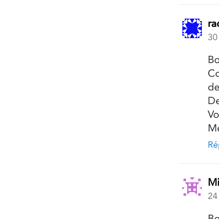
ra
30
Bo
Co
de
De
Vo
Me
Ré
Mi
24
Bo