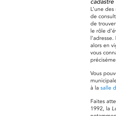
cadastre
L’une des
de consult
de trouver
le rôle d’
l’adresse.
alors en v
vous conna
préciséme
Vous pouve
municipal
à la
salle 
Faites att
1992, la
L
notamment 