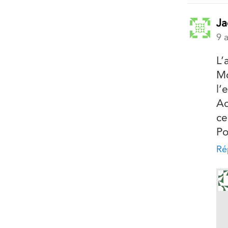
Ja
9 
L’
Mo
l’
Ac
ce
Po
Ré