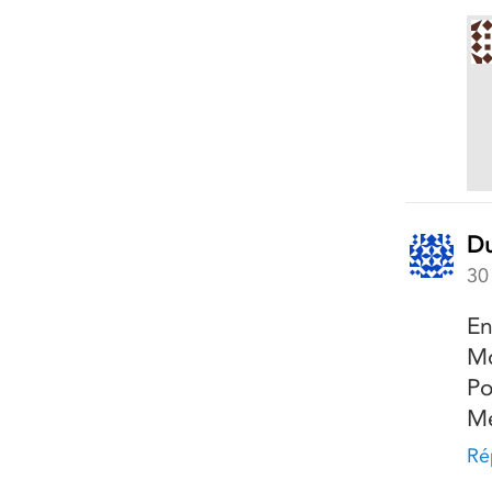
Du
30
En
Mo
Po
Me
Ré