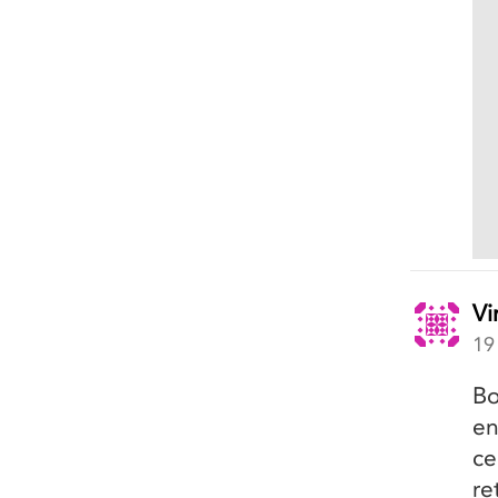
Vi
19
Bo
en
ce
re