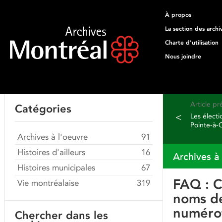
À propos
La section des archi
Charte d'utilisation
Nous joindre
Article p
Catégories
<
Les élect
Pointe-à-C
Archives à l'oeuvre
91
Histoires d'ailleurs
16
Archives à
Histoires municipales
67
FAQ : 
Vie montréalaise
319
noms de
numéro
Chercher dans les