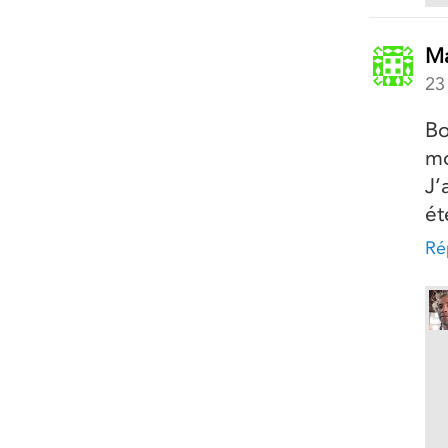
Ma
23
Bo
mo
J’
ét
Ré