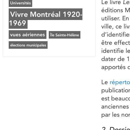
Le livre
Le
Universités
éditions M
Vivre Montréal 1920-
utiliser. 
1969
ville, ce 
d’identifi
vues aériennes
Île Sainte-Hélène
être effec
élections municipales
identifie 
dater de 1
apportés d
Le
réperto
publicatio
est beauco
anciennes 
par les no
2. Dossie