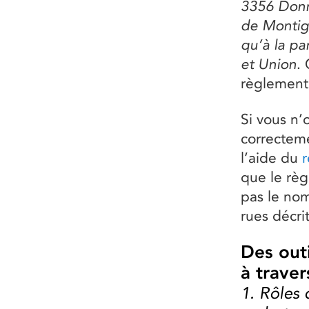
3356 Donn
de Montign
qu’à la pa
et Union
.
règlement
Si vous n’o
correcteme
l’aide du
r
que le règ
pas le nom
rues décrit
Des out
à traver
1. Rôles 