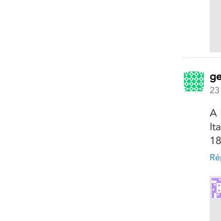
ge
23
A 
It
18
Ré