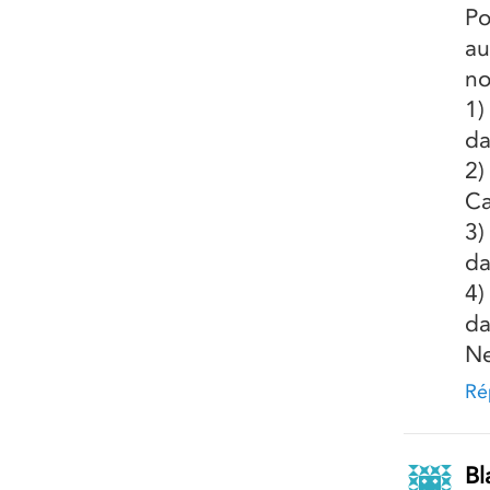
Po
au
n
1)
da
2)
Ca
3)
da
4)
da
Ne
Ré
Bl