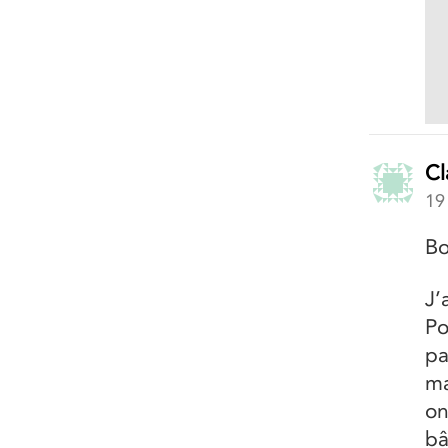
Cl
19
Bo
J’
Po
pa
ma
on
bâ