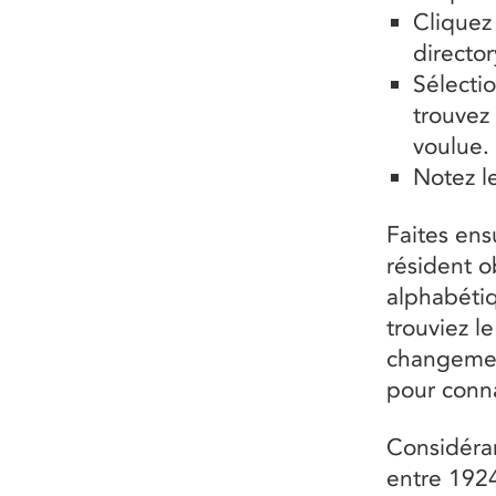
Cliquez
directo
Sélecti
trouvez 
voulue.
Notez l
Faites ens
résident o
alphabétiq
trouviez l
changement
pour conna
Considéra
entre 1924