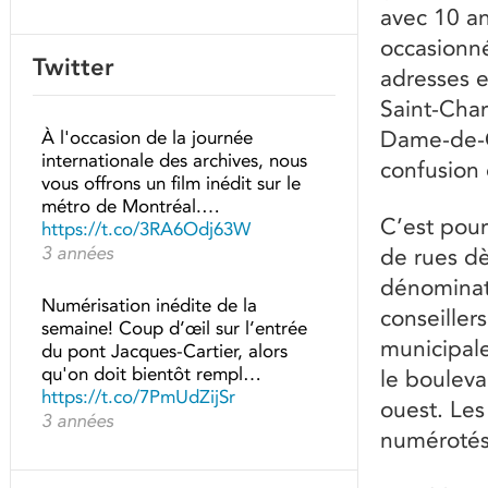
avec 10 a
occasionn
Twitter
adresses e
Saint-Char
Dame-de-G
À l'occasion de la journée
internationale des archives, nous
confusion 
vous offrons un film inédit sur le
métro de Montréal.…
C’est pou
https://t.co/3RA6Odj63W
3 années
de rues d
dénominati
Numérisation inédite de la
conseiller
semaine! Coup d’œil sur l’entrée
municipale
du pont Jacques-Cartier, alors
qu'on doit bientôt rempl…
le boulevar
https://t.co/7PmUdZijSr
ouest. Les
3 années
numérotés