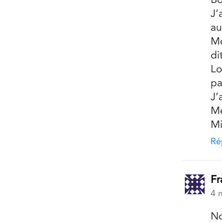
J’
au
Mo
di
Lo
pa
J’
Me
Mi
Ré
Fr
4 
No