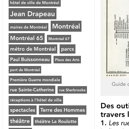
hôtel de ville de Montréal
Jean Drapeau
Montréal
maires de Montréal
Montréal 65
Montréal 67
métro de Montréal
parcs
Paul Buissonneau
Place des Arts
port de Montréal
Première Guerre mondiale
Guide 
rue Sainte-Catherine
rue Sherbrooke
réceptions à l'hôtel de ville
Des out
spectacles
Terre des Hommes
travers
théâtre
théâtre La Roulotte
1.
Les ru