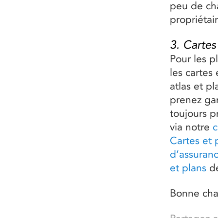
peu de ch
propriétai
3. Cartes
Pour les pl
les cartes 
atlas et p
prenez gar
toujours p
via notre
c
Cartes et 
d’assuranc
et plans
d
Bonne cha