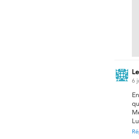
Le
6 
En
qu
Me
Lu
Ré