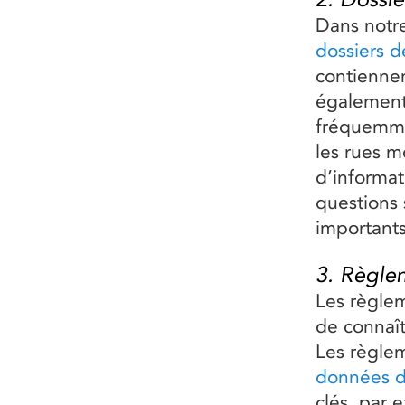
Dans notre
dossiers d
contienne
également 
fréquemme
les rues m
d’informa
questions 
importants
3. Règle
Les règlem
de connaît
Les règlem
données d
clés, par 