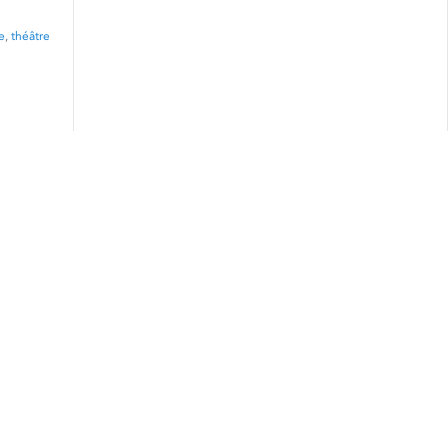
e
,
théâtre