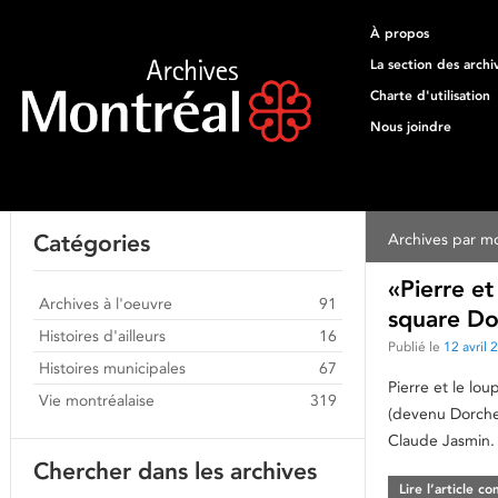
À propos
La section des archi
Charte d'utilisation
Nous joindre
Catégories
Archives par mo
«Pierre et
Archives à l'oeuvre
91
square Do
Histoires d'ailleurs
16
Publié le
12 avril 
Histoires municipales
67
Pierre et le lo
Vie montréalaise
319
(devenu Dorches
Claude Jasmin. 
Chercher dans les archives
Lire l’article c