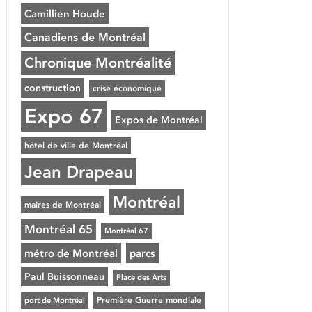
Camillien Houde
Canadiens de Montréal
Chronique Montréalité
construction
crise économique
Expo 67
Expos de Montréal
hôtel de ville de Montréal
Jean Drapeau
Montréal
maires de Montréal
Montréal 65
Montréal 67
métro de Montréal
parcs
Paul Buissonneau
Place des Arts
Première Guerre mondiale
port de Montréal