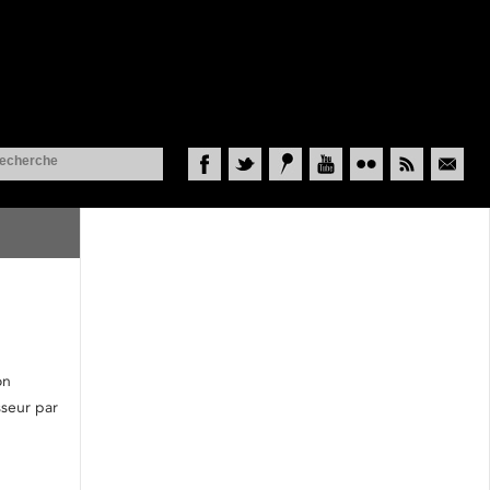
Facebook
Twitter
Historypin
YouTube
Flickr
RSS
Courriel
on
sseur par