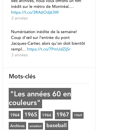
des archives, nous vous offrons un film
inédit sur le métro de Montréal.…
https://t.co/3RA6Odj63W
3 années
Numérisation inédite de la semaine!
Coup d’œil sur l’entrée du pont
Jacques-Cartier, alors qu'on doit bientôt
rempl…
https://t.co/7PmUdZijSr
3 années
Mots-clés
"Les années 60 en
couleurs"
1965
1967
1964
1966
1969
baseball
Archives
aviation