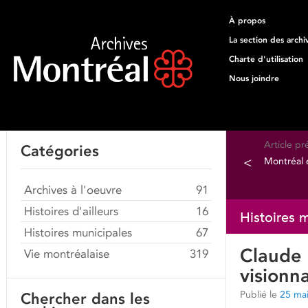
À propos
La section des archi
Charte d'utilisation
Nous joindre
Article p
Catégories
<
Montréal e
Archives à l'oeuvre
91
Histoires d'ailleurs
16
Histoires 
Histoires municipales
67
Claude 
Vie montréalaise
319
visionn
Publié le
25 ma
Chercher dans les