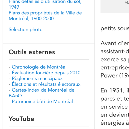
Plans détaillés d'utilisation du sol,
VM
1949
Plans des propriétés de la Ville de
Montréal, 1900-2000
petits so
Sélection photo
Avant d’en
assistant-
Outils externes
exerce sa 
entrepris
-
Chronologie de Montréal
-
Évaluation foncière depuis 2010
Power (19
-
Règlements municipaux
-
Élections et résultats électoraux
En 1951, i
-
Cartes-index de Montréal de
BAnQ
parcs et t
-
Patrimoine bâti de Montréal
en service
en devient
YouTube
énergies à