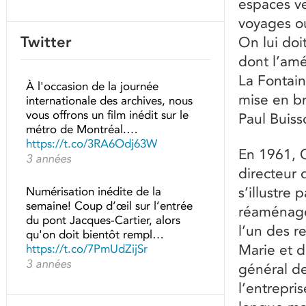
espaces ve
voyages ou
Twitter
On lui doi
dont l’am
La Fontain
À l'occasion de la journée
mise en br
internationale des archives, nous
vous offrons un film inédit sur le
Paul Buis
métro de Montréal.…
https://t.co/3RA6Odj63W
En 1961, C
3 années
directeur 
s’illustre
Numérisation inédite de la
semaine! Coup d’œil sur l’entrée
réaménagem
du pont Jacques-Cartier, alors
l’un des r
qu'on doit bientôt rempl…
Marie et d
https://t.co/7PmUdZijSr
3 années
général d
l’entrepri