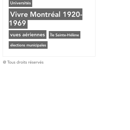
Universités
Vivre Montréal 1920-
1969
vues aériennes
Île Sainte-Hélène
élections municipales
@ Tous droits réservés