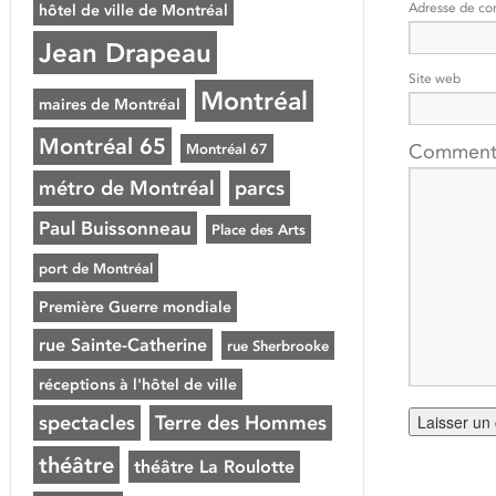
Adresse de co
hôtel de ville de Montréal
Jean Drapeau
Site web
Montréal
maires de Montréal
Montréal 65
Montréal 67
Comment
métro de Montréal
parcs
Paul Buissonneau
Place des Arts
port de Montréal
Première Guerre mondiale
rue Sainte-Catherine
rue Sherbrooke
réceptions à l'hôtel de ville
spectacles
Terre des Hommes
théâtre
théâtre La Roulotte