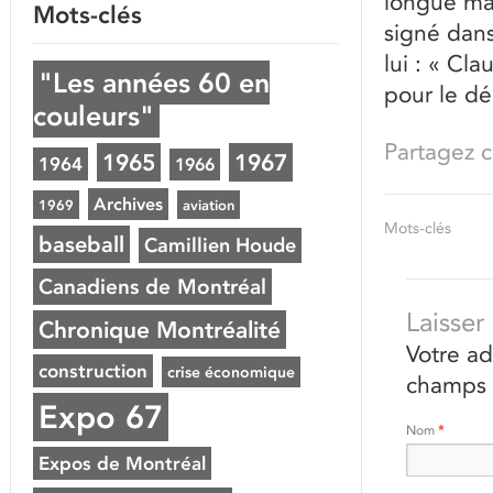
longue mal
Mots-clés
signé dans
lui : « Cla
"Les années 60 en
pour le dé
couleurs"
Partagez ce
1965
1967
1964
1966
Archives
1969
aviation
Mots-clés
baseball
Camillien Houde
Canadiens de Montréal
Laisse
Chronique Montréalité
Votre ad
construction
crise économique
champs 
Expo 67
Nom
*
Expos de Montréal