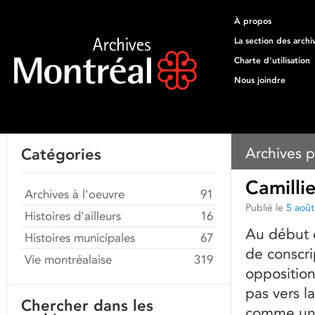
À propos
La section des archi
Charte d'utilisation
Nous joindre
Archives p
Catégories
Camilli
Archives à l'oeuvre
91
Publié le
5 aoû
Histoires d'ailleurs
16
Au début 
Histoires municipales
67
de conscri
Vie montréalaise
319
opposition
pas vers l
Chercher dans les
comme un