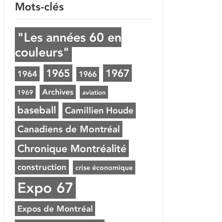
Mots-clés
"Les années 60 en
couleurs"
1965
1967
1964
1966
Archives
1969
aviation
baseball
Camillien Houde
Canadiens de Montréal
Chronique Montréalité
construction
crise économique
Expo 67
Expos de Montréal