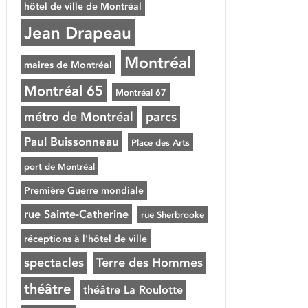
hôtel de ville de Montréal
Jean Drapeau
Montréal
maires de Montréal
Montréal 65
Montréal 67
métro de Montréal
parcs
Paul Buissonneau
Place des Arts
port de Montréal
Première Guerre mondiale
rue Sainte-Catherine
rue Sherbrooke
réceptions à l'hôtel de ville
spectacles
Terre des Hommes
théâtre
théâtre La Roulotte