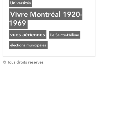
Universités
Vivre Montréal 1920-
1969
vues aériennes
Île Sainte-Hélène
élections municipales
@ Tous droits réservés