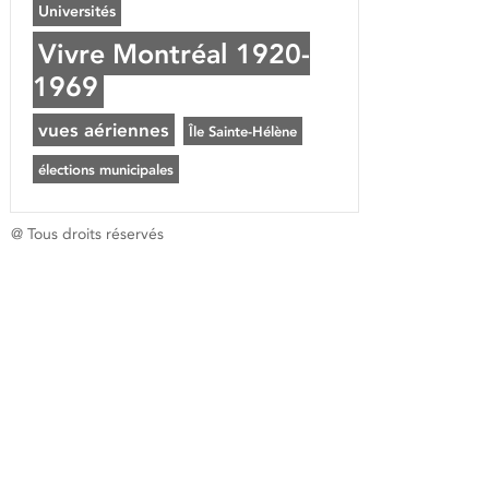
Universités
Vivre Montréal 1920-
1969
vues aériennes
Île Sainte-Hélène
élections municipales
@ Tous droits réservés