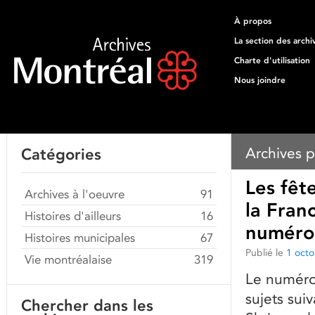
À propos
La section des archi
Charte d'utilisation
Nous joindre
Archives p
Catégories
Les fêt
Archives à l'oeuvre
91
la Fran
Histoires d'ailleurs
16
numéro 
Histoires municipales
67
Publié le
1 oct
Vie montréalaise
319
Le numéro 
sujets sui
Chercher dans les