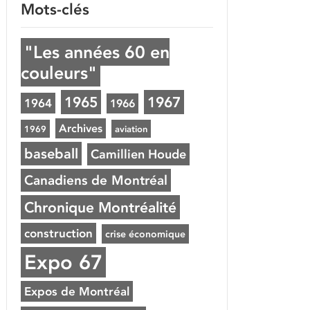
Mots-clés
"Les années 60 en
couleurs"
1965
1967
1964
1966
Archives
1969
aviation
baseball
Camillien Houde
Canadiens de Montréal
Chronique Montréalité
construction
crise économique
Expo 67
Expos de Montréal