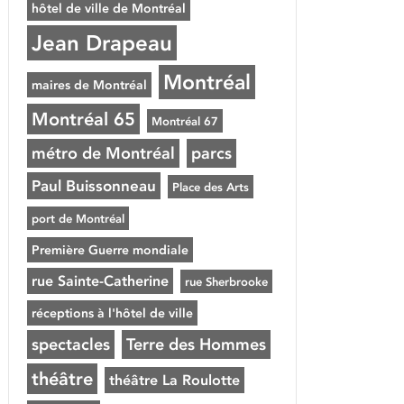
hôtel de ville de Montréal
Jean Drapeau
Montréal
maires de Montréal
Montréal 65
Montréal 67
métro de Montréal
parcs
Paul Buissonneau
Place des Arts
port de Montréal
Première Guerre mondiale
rue Sainte-Catherine
rue Sherbrooke
réceptions à l'hôtel de ville
spectacles
Terre des Hommes
théâtre
théâtre La Roulotte