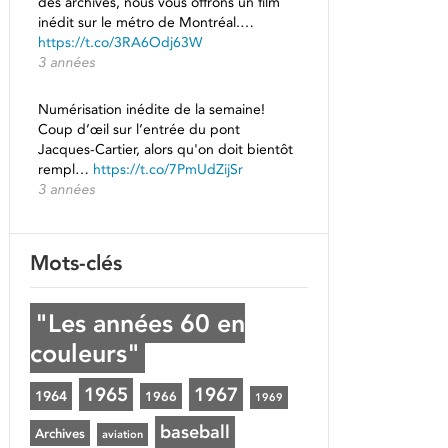
des archives, nous vous offrons un film
inédit sur le métro de Montréal.…
https://t.co/3RA6Odj63W
3 années
Numérisation inédite de la semaine!
Coup d’œil sur l’entrée du pont
Jacques-Cartier, alors qu'on doit bientôt
rempl…
https://t.co/7PmUdZijSr
3 années
Mots-clés
"Les années 60 en
couleurs"
1965
1967
1964
1966
1969
baseball
Archives
aviation