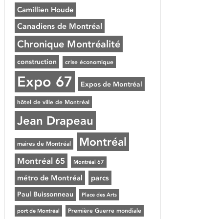
Camillien Houde
Canadiens de Montréal
Chronique Montréalité
construction
crise économique
Expo 67
Expos de Montréal
hôtel de ville de Montréal
Jean Drapeau
Montréal
maires de Montréal
Montréal 65
Montréal 67
métro de Montréal
parcs
Paul Buissonneau
Place des Arts
Première Guerre mondiale
port de Montréal