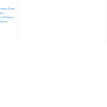
 store
,
Expo
ers
,
e la France
,
tal for