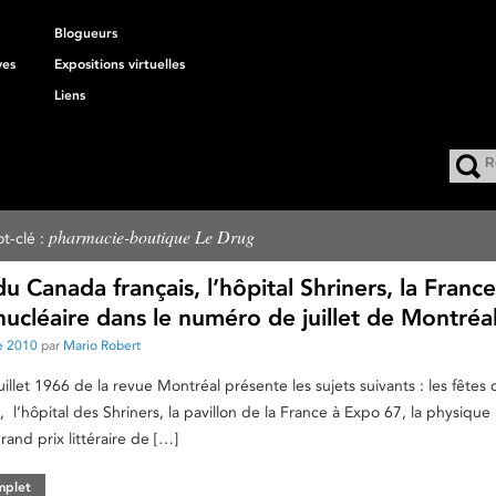
Blogueurs
ves
Expositions virtuelles
Liens
pharmacie-boutique Le Drug
t-clé :
du Canada français, l’hôpital Shriners, la France
ucléaire dans le numéro de juillet de Montréa
e 2010
par
Mario Robert
illet 1966 de la revue Montréal présente les sujets suivants : les fêtes 
 l’hôpital des Shriners, la pavillon de la France à Expo 67, la physique
rand prix littéraire de […]
omplet