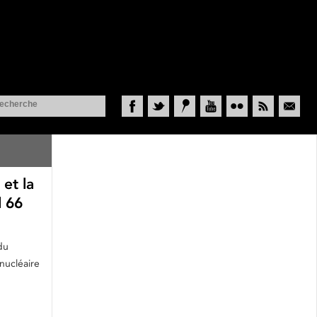
Facebook
Twitter
Historypin
YouTube
Flickr
RSS
Courriel
 et la
l 66
du
 nucléaire