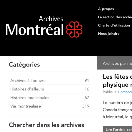
À propos
La section des archi
Charte d'utilisation
Nous joindre
Catégories
Archives par mo
Les fêtes 
Archives à l'oeuvre
91
physique n
Histoires d'ailleurs
16
Publié le
1 octobr
Histoires municipales
67
Le numéro de ju
Vie montréalaise
319
Canada français,
à Montréal, le g
Chercher dans les archives
Lire l’article c