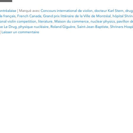
ntréalaise
|
Marqué avec
Concours international de violon
,
docteur Karl Stern
,
drug
a français
,
French Canada
,
Grand prix littéraire de la Ville de Montréal
,
hôpital Shrin
ional violin competition
,
literature
,
Maison du commerce
,
nuclear physics
,
pavillon d
ue Le Drug
,
physique nucléaire
,
Roland Giguère
,
Saint-Jean-Baptiste
,
Shriners Hospi
|
Laisser un commentaire