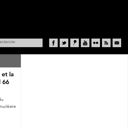
Facebook
Twitter
Historypin
YouTube
Flickr
RSS
Courriel
 et la
l 66
du
 nucléaire