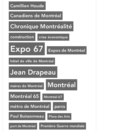
Camillien Houde
Canadiens de Montréal
Chronique Montréalité
construction
crise économique
Expo 67
Expos de Montréal
hôtel de ville de Montréal
Jean Drapeau
Montréal
maires de Montréal
Montréal 65
Montréal 67
métro de Montréal
parcs
Paul Buissonneau
Place des Arts
Première Guerre mondiale
port de Montréal