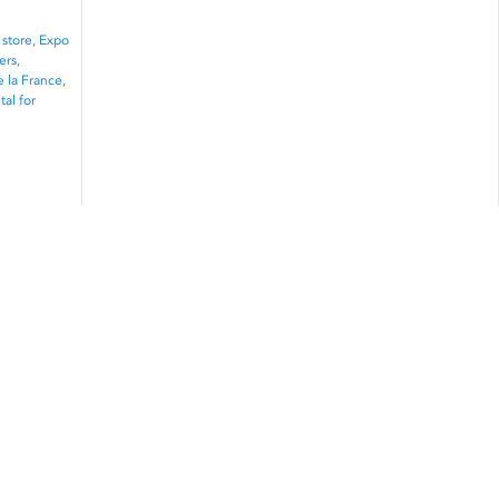
 store
,
Expo
ers
,
e la France
,
tal for