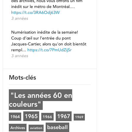
des archives, nous vous offrons un film
inédit sur le métro de Montréal.…
https://t.co/3RA6Odj63W
3 années
Numérisation inédite de la semaine!
Coup d’œil sur l’entrée du pont
Jacques-Cartier, alors qu'on doit bientôt
rempl…
https://t.co/7PmUdZijSr
3 années
Mots-clés
"Les années 60 en
couleurs"
1965
1967
1964
1966
1969
baseball
Archives
aviation