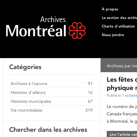
À propos
La section des archi
Charte d'utilisation
Nous joindre
Catégories
Archives par mo
Les fêtes 
Archives à l'oeuvre
91
physique n
Histoires d'ailleurs
16
Publié le
1 octobr
Histoires municipales
67
Le numéro de ju
Vie montréalaise
319
Canada français,
à Montréal, le g
Chercher dans les archives
Lire l’article c