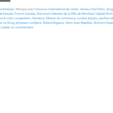
ntréalaise
|
Marqué avec
Concours international de violon
,
docteur Karl Stern
,
drug
a français
,
French Canada
,
Grand prix littéraire de la Ville de Montréal
,
hôpital Shrin
ional violin competition
,
literature
,
Maison du commerce
,
nuclear physics
,
pavillon d
ue Le Drug
,
physique nucléaire
,
Roland Giguère
,
Saint-Jean-Baptiste
,
Shriners Hospi
|
Laisser un commentaire