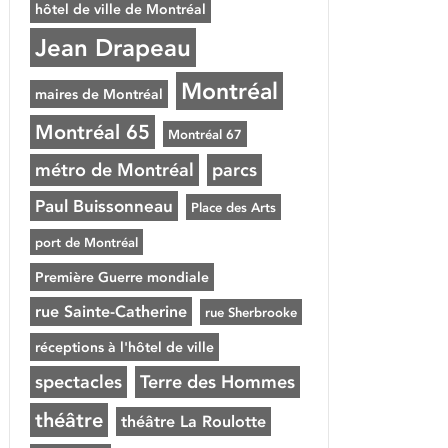
hôtel de ville de Montréal
Jean Drapeau
Montréal
maires de Montréal
Montréal 65
Montréal 67
métro de Montréal
parcs
Paul Buissonneau
Place des Arts
port de Montréal
Première Guerre mondiale
rue Sainte-Catherine
rue Sherbrooke
réceptions à l'hôtel de ville
spectacles
Terre des Hommes
théâtre
théâtre La Roulotte