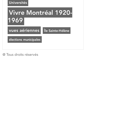
Universités
Vivre Montréal 1920-
1969
vues aériennes
Île Sainte-Hélène
élections municipales
@ Tous droits réservés