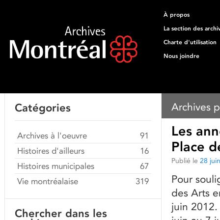
À propos
La section des archi
Charte d'utilisation
Nous joindre
Archives p
Catégories
Les ann
Archives à l'oeuvre
91
Place d
Histoires d'ailleurs
16
Publié le
28 jui
Histoires municipales
67
Pour souli
Vie montréalaise
319
des Arts e
juin 2012.
Chercher dans les