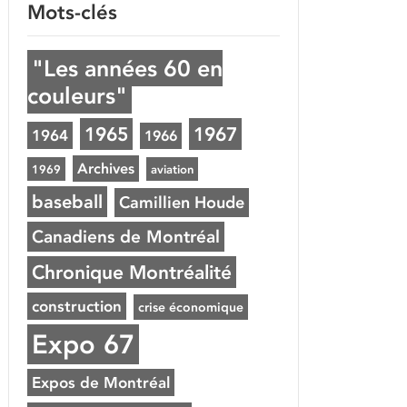
Mots-clés
"Les années 60 en
couleurs"
1965
1967
1964
1966
Archives
1969
aviation
baseball
Camillien Houde
Canadiens de Montréal
Chronique Montréalité
construction
crise économique
Expo 67
Expos de Montréal