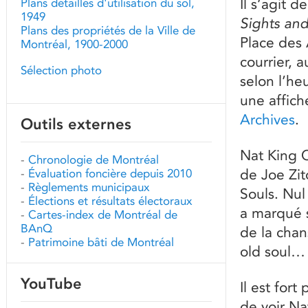
Il s’agit 
Plans détaillés d'utilisation du sol,
1949
Sights an
Plans des propriétés de la Ville de
Place des A
Montréal, 1900-2000
courrier, a
Sélection photo
selon l’he
une affich
Archives
.
Outils externes
Nat King C
-
Chronologie de Montréal
de Joe Zit
-
Évaluation foncière depuis 2010
-
Règlements municipaux
Souls. Nul
-
Élections et résultats électoraux
a marqué s
-
Cartes-index de Montréal de
BAnQ
de la chan
-
Patrimoine bâti de Montréal
old soul…
YouTube
Il est for
de voir Na