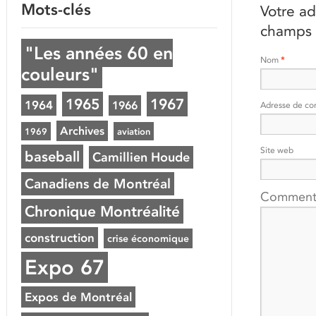
Mots-clés
Votre ad
champs 
"Les années 60 en
Nom
*
couleurs"
1965
1967
1964
1966
Adresse de co
Archives
1969
aviation
Site web
baseball
Camillien Houde
Canadiens de Montréal
Comment
Chronique Montréalité
construction
crise économique
Expo 67
Expos de Montréal