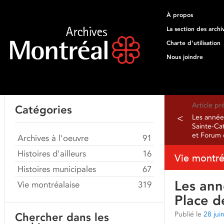
À propos
La section des archi
Charte d'utilisation
Nous joindre
Article p
Catégories
<
Les année
Sainte-Ca
et Forum 
Archives à l'oeuvre
91
Histoires d'ailleurs
16
Vie montré
Histoires municipales
67
Les ann
Vie montréalaise
319
Place d
Publié le
28 jui
Chercher dans les