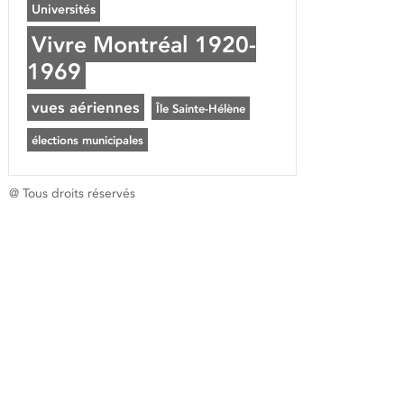
Universités
Vivre Montréal 1920-
1969
vues aériennes
Île Sainte-Hélène
élections municipales
@ Tous droits réservés