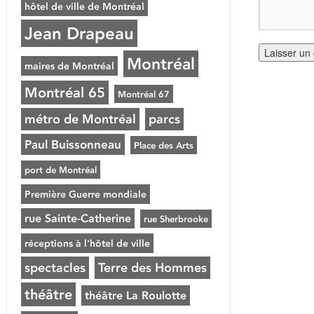
hôtel de ville de Montréal
Jean Drapeau
Montréal
maires de Montréal
Montréal 65
Montréal 67
métro de Montréal
parcs
Paul Buissonneau
Place des Arts
port de Montréal
Première Guerre mondiale
rue Sainte-Catherine
rue Sherbrooke
réceptions à l'hôtel de ville
spectacles
Terre des Hommes
théâtre
théâtre La Roulotte