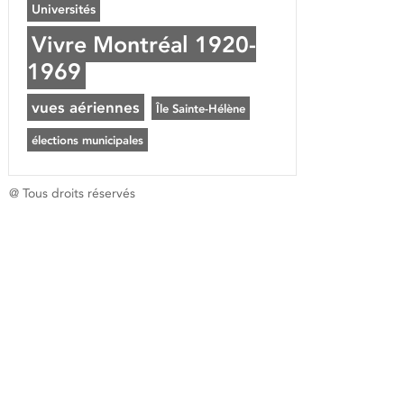
Universités
Vivre Montréal 1920-
1969
vues aériennes
Île Sainte-Hélène
élections municipales
@ Tous droits réservés