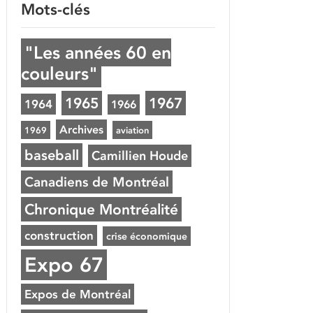
Mots-clés
"Les années 60 en
couleurs"
1965
1967
1964
1966
Archives
1969
aviation
baseball
Camillien Houde
Canadiens de Montréal
Chronique Montréalité
construction
crise économique
Expo 67
Expos de Montréal