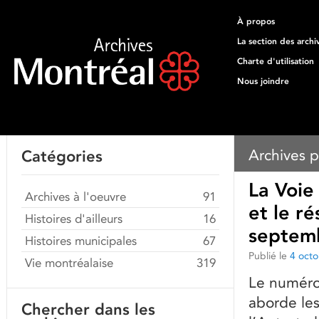
À propos
La section des archi
Charte d'utilisation
Nous joindre
Archives p
Catégories
La Voie
Archives à l'oeuvre
91
et le r
Histoires d'ailleurs
16
septem
Histoires municipales
67
Publié le
4 oct
Vie montréalaise
319
Le numéro
aborde les 
Chercher dans les