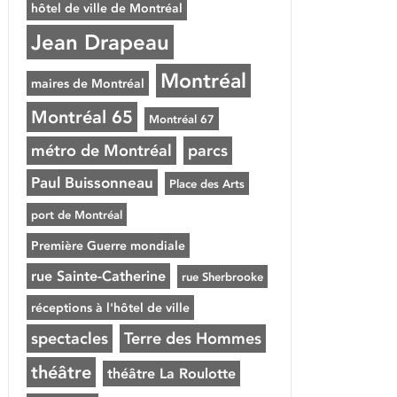
hôtel de ville de Montréal
Jean Drapeau
Montréal
maires de Montréal
Montréal 65
Montréal 67
métro de Montréal
parcs
Paul Buissonneau
Place des Arts
port de Montréal
Première Guerre mondiale
rue Sainte-Catherine
rue Sherbrooke
réceptions à l'hôtel de ville
spectacles
Terre des Hommes
théâtre
théâtre La Roulotte