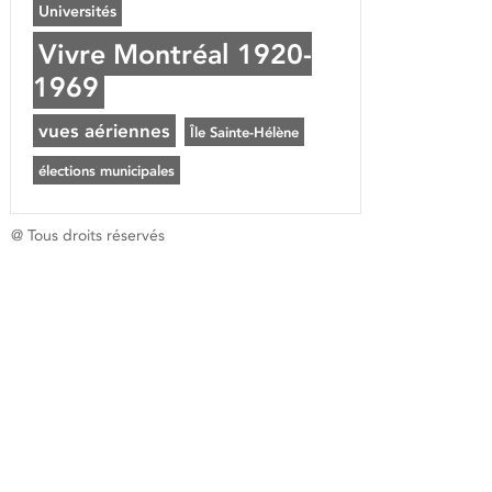
Universités
Vivre Montréal 1920-
1969
vues aériennes
Île Sainte-Hélène
élections municipales
@ Tous droits réservés