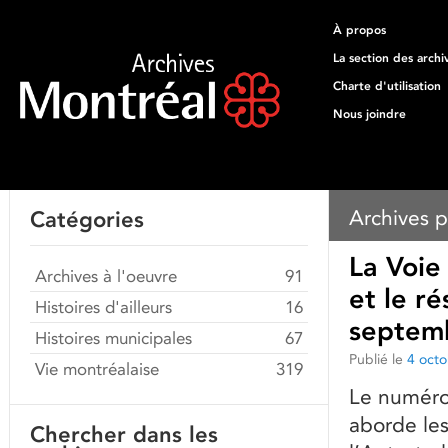
À propos
La section des archi
Charte d'utilisation
Nous joindre
Archives p
Catégories
La Voie
Archives à l'oeuvre
91
et le r
Histoires d'ailleurs
16
septem
Histoires municipales
67
Publié le
4 oct
Vie montréalaise
319
Le numéro
aborde les 
Chercher dans les