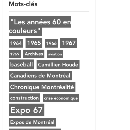
Mots-clés
"Les années 60 en
couleurs"
1965
1967
1964
1966
Archives
1969
aviation
baseball
Camillien Houde
Canadiens de Montréal
Chronique Montréalité
construction
crise économique
Expo 67
Expos de Montréal