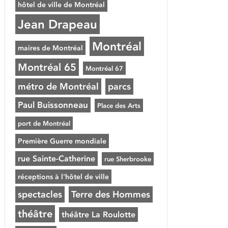
hôtel de ville de Montréal
Jean Drapeau
Montréal
maires de Montréal
Montréal 65
Montréal 67
métro de Montréal
parcs
Paul Buissonneau
Place des Arts
port de Montréal
Première Guerre mondiale
rue Sainte-Catherine
rue Sherbrooke
réceptions à l'hôtel de ville
spectacles
Terre des Hommes
théâtre
théâtre La Roulotte