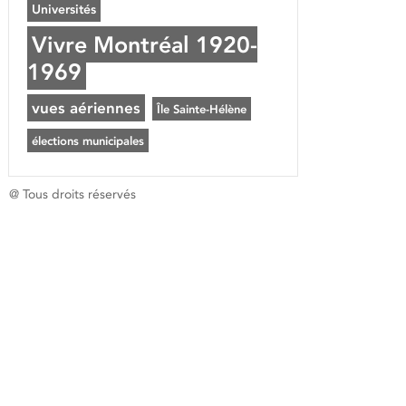
Universités
Vivre Montréal 1920-
1969
vues aériennes
Île Sainte-Hélène
élections municipales
@ Tous droits réservés