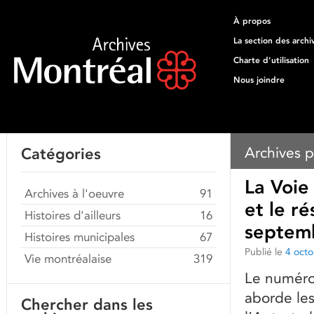
À propos
La section des archi
Charte d'utilisation
Nous joindre
Archives p
Catégories
La Voie
Archives à l'oeuvre
91
et le r
Histoires d'ailleurs
16
septem
Histoires municipales
67
Publié le
4 oct
Vie montréalaise
319
Le numéro
aborde les 
Chercher dans les