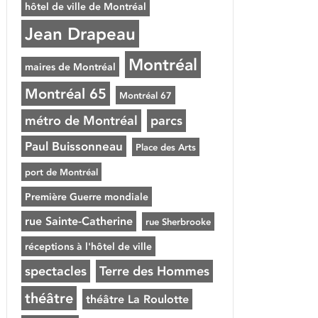
hôtel de ville de Montréal
Jean Drapeau
Montréal
maires de Montréal
Montréal 65
Montréal 67
métro de Montréal
parcs
Paul Buissonneau
Place des Arts
port de Montréal
Première Guerre mondiale
rue Sainte-Catherine
rue Sherbrooke
réceptions à l'hôtel de ville
spectacles
Terre des Hommes
théâtre
théâtre La Roulotte