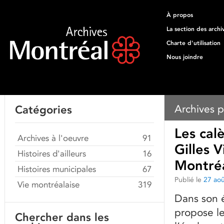
À propos
La section des archi
Charte d'utilisation
Nous joindre
Archives p
Catégories
Les cal
Archives à l'oeuvre
91
Gilles 
Histoires d'ailleurs
16
Montré
Histoires municipales
67
Publié le
27 ao
Vie montréalaise
319
Dans son é
propose le
Chercher dans les