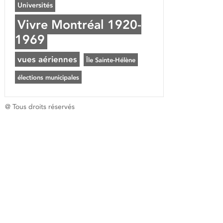
Universités
Vivre Montréal 1920-
1969
vues aériennes
Île Sainte-Hélène
élections municipales
@ Tous droits réservés