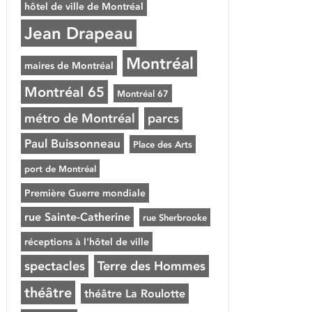
hôtel de ville de Montréal
Jean Drapeau
Montréal
maires de Montréal
Montréal 65
Montréal 67
métro de Montréal
parcs
Paul Buissonneau
Place des Arts
port de Montréal
Première Guerre mondiale
rue Sainte-Catherine
rue Sherbrooke
réceptions à l'hôtel de ville
spectacles
Terre des Hommes
théâtre
théâtre La Roulotte