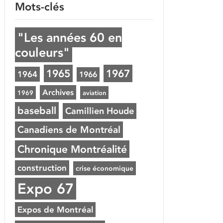
Mots-clés
"Les années 60 en
couleurs"
1965
1967
1964
1966
Archives
1969
aviation
baseball
Camillien Houde
Canadiens de Montréal
Chronique Montréalité
construction
crise économique
Expo 67
Expos de Montréal