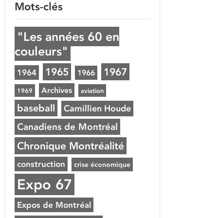
Mots-clés
"Les années 60 en
couleurs"
1965
1967
1964
1966
Archives
1969
aviation
baseball
Camillien Houde
Canadiens de Montréal
Chronique Montréalité
construction
crise économique
Expo 67
Expos de Montréal