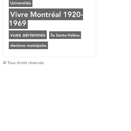
Universités
Vivre Montréal 1920-
1969
vues aériennes
Île Sainte-Hélène
élections municipales
@ Tous droits réservés