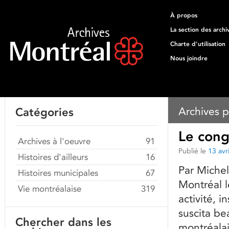
À propos
La section des archi
Charte d'utilisation
Nous joindre
Archives p
Catégories
Le cong
Archives à l'oeuvre
91
Publié le
13 avr
Histoires d'ailleurs
16
Par Miche
Histoires municipales
67
Montréal l
Vie montréalaise
319
activité, 
suscita b
Chercher dans les
montréalai