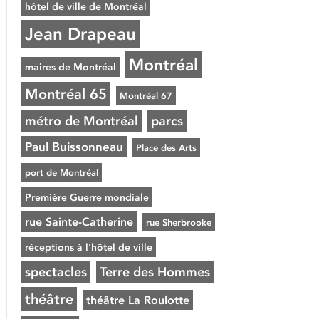
hôtel de ville de Montréal
Jean Drapeau
Montréal
maires de Montréal
Montréal 65
Montréal 67
métro de Montréal
parcs
Paul Buissonneau
Place des Arts
port de Montréal
Première Guerre mondiale
rue Sainte-Catherine
rue Sherbrooke
réceptions à l'hôtel de ville
spectacles
Terre des Hommes
théâtre
théâtre La Roulotte