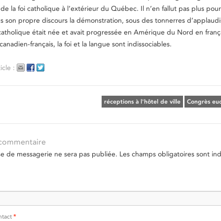
 de la foi catholique à l’extérieur du Québec. Il n’en fallut pas plus pou
ns son propre discours la démonstration, sous des tonnerres d’applaud
 catholique était née et avait progressée en Amérique du Nord en franç
anadien-français, la foi et la langue sont indissociables.
icle :
réceptions à l'hôtel de ville
Congrès euc
 commentaire
se de messagerie ne sera pas publiée.
Les champs obligatoires sont in
ntact
*