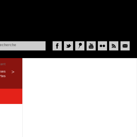
Facebook
Twitter
Historypin
YouTube
Flickr
RSS
Courriel
vant
 ses
>
rtes