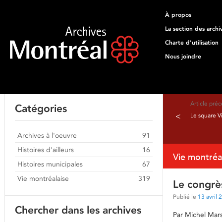
À propos
La section des archi
Charte d'utilisation
Nous joindre
Article pré
Catégories
<
Le square V
Archives à l'oeuvre
91
Histoires d'ailleurs
16
Vie montréa
Histoires municipales
67
Vie montréalaise
319
Le congrè
Publié le
13 avril 
Chercher dans les archives
Par Michel Mar