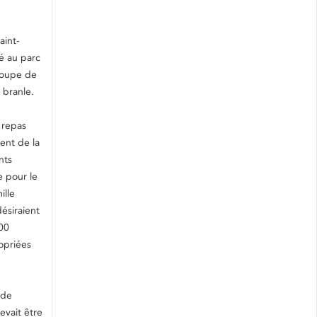
aint-
é au parc
roupe de
 branle.
 repas
ent de la
nts
e pour le
ille
ésiraient
000
opriées
 de
evait être