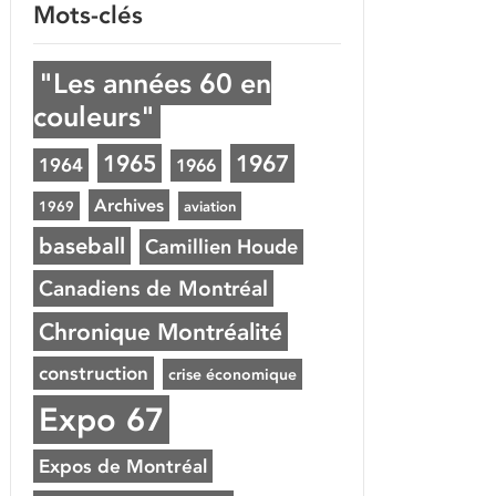
Mots-clés
"Les années 60 en
couleurs"
1965
1967
1964
1966
Archives
1969
aviation
baseball
Camillien Houde
Canadiens de Montréal
Chronique Montréalité
construction
crise économique
Expo 67
Expos de Montréal