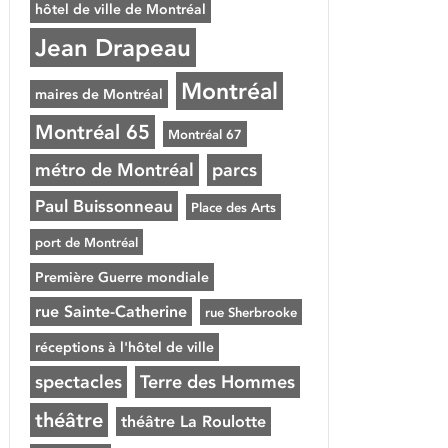
hôtel de ville de Montréal
Jean Drapeau
Montréal
maires de Montréal
Montréal 65
Montréal 67
métro de Montréal
parcs
Paul Buissonneau
Place des Arts
port de Montréal
Première Guerre mondiale
rue Sainte-Catherine
rue Sherbrooke
réceptions à l'hôtel de ville
spectacles
Terre des Hommes
théâtre
théâtre La Roulotte