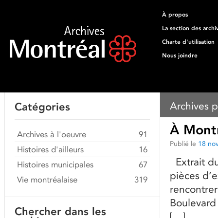
À propos
La section des archi
Charte d'utilisation
Nous joindre
Archives p
Catégories
À Montr
Archives à l'oeuvre
91
Publié le
18 no
Histoires d'ailleurs
16
Extrait du
Histoires municipales
67
pièces d’
Vie montréalaise
319
rencontrer
Boulevard 
Chercher dans les
[…]