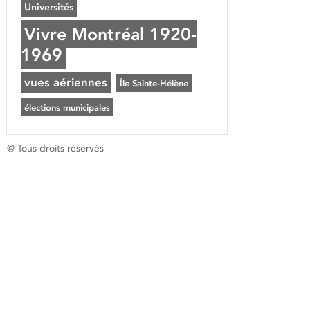
Universités
Vivre Montréal 1920-
1969
vues aériennes
Île Sainte-Hélène
élections municipales
@ Tous droits réservés