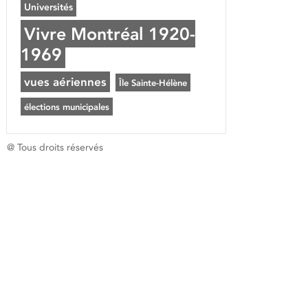
Universités
Vivre Montréal 1920-
1969
vues aériennes
Île Sainte-Hélène
élections municipales
@ Tous droits réservés