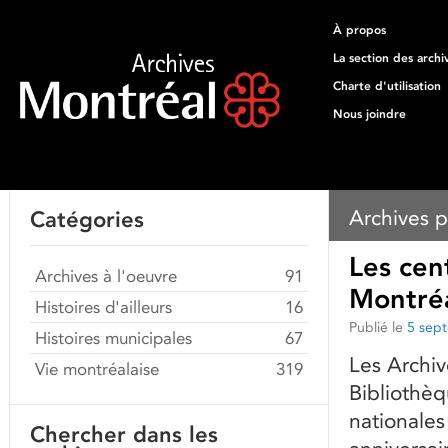
À propos
La section des archi
Charte d'utilisation
Nous joindre
Archives p
Catégories
Les cen
Archives à l'oeuvre
91
Montré
Histoires d'ailleurs
16
Publié le
5 sep
Histoires municipales
67
Les Archiv
Vie montréalaise
319
Bibliothèq
nationale
Chercher dans les