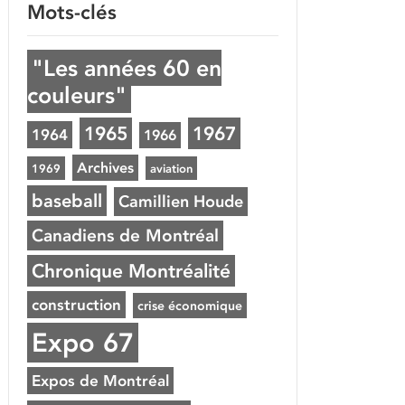
Mots-clés
"Les années 60 en
couleurs"
1965
1967
1964
1966
Archives
1969
aviation
baseball
Camillien Houde
Canadiens de Montréal
Chronique Montréalité
construction
crise économique
Expo 67
Expos de Montréal