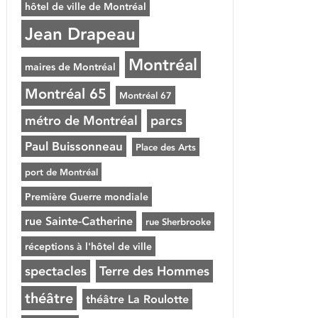
hôtel de ville de Montréal
Jean Drapeau
Montréal
maires de Montréal
Montréal 65
Montréal 67
métro de Montréal
parcs
Paul Buissonneau
Place des Arts
port de Montréal
Première Guerre mondiale
rue Sainte-Catherine
rue Sherbrooke
réceptions à l'hôtel de ville
spectacles
Terre des Hommes
théâtre
théâtre La Roulotte