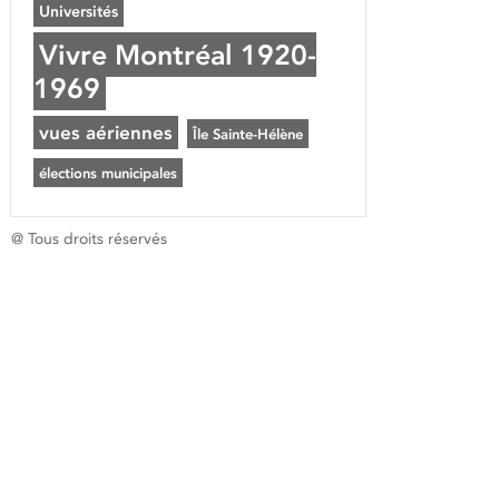
Universités
Vivre Montréal 1920-
1969
vues aériennes
Île Sainte-Hélène
élections municipales
@ Tous droits réservés