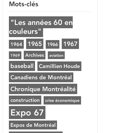
Mots-clés
"Les années 60 en
couleurs"
1965
1967
1964
1966
Archives
1969
aviation
baseball
Camillien Houde
Canadiens de Montréal
Chronique Montréalité
construction
crise économique
Expo 67
Expos de Montréal