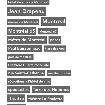
hôtel de ville de Montréal
Jean Drapeau
Montréal
maires de Montréal
Montréal 65
Montréal 67
métro de Montréal
parcs
Paul Buissonneau
Place des Arts
port de Montréal
Première Guerre mondiale
rue Sainte-Catherine
rue Sherbrooke
réceptions à l'hôtel de ville
spectacles
Terre des Hommes
théâtre
théâtre La Roulotte