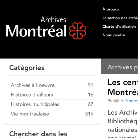
À propos
La section des archi
Charte d'utilisation
Nous joindre
Archives p
Catégories
Les cen
Archives à l'oeuvre
91
Montré
Histoires d'ailleurs
16
Publié le
5 sep
Histoires municipales
67
Les Archiv
Vie montréalaise
319
Bibliothèq
nationale
Chercher dans les