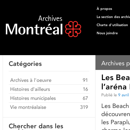
À propos
La section des archi
Charte d'utilisation
Nous joindre
Archives p
Catégories
Les Bea
Archives à l'oeuvre
91
l’aréna
Histoires d'ailleurs
16
Publié le
9 avri
Histoires municipales
67
Les Beach
Vie montréalaise
319
découvren
les Parapl
Chercher dans les