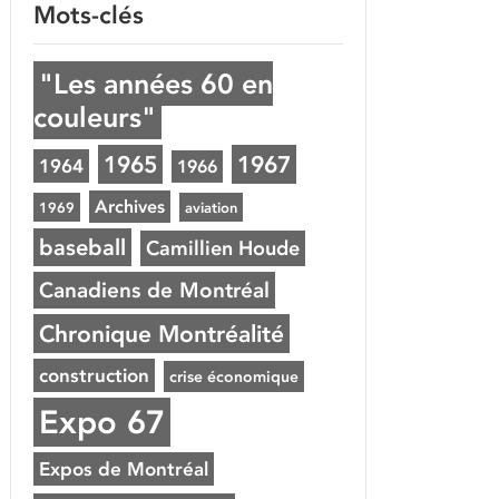
Mots-clés
"Les années 60 en
couleurs"
1965
1967
1964
1966
Archives
1969
aviation
baseball
Camillien Houde
Canadiens de Montréal
Chronique Montréalité
construction
crise économique
Expo 67
Expos de Montréal