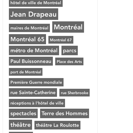
hôtel de ville de Montréal
Jean Drapeau
Montréal
maires de Montréal
Montréal 65
Montréal 67
métro de Montréal
parcs
Paul Buissonneau
Place des Arts
port de Montréal
Première Guerre mondiale
rue Sainte-Catherine
rue Sherbrooke
réceptions à l'hôtel de ville
spectacles
Terre des Hommes
théâtre
théâtre La Roulotte