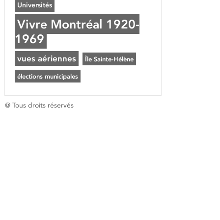
Universités
Vivre Montréal 1920-
1969
vues aériennes
Île Sainte-Hélène
élections municipales
@ Tous droits réservés