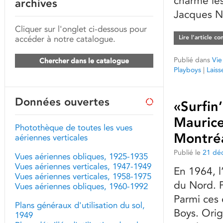
charme les
archives
Jacques N
Cliquer sur l'onglet ci-dessous pour
accéder à notre catalogue.
Lire l’article c
Publié dans
Vie
Chercher dans le catalogue
Playboys
|
Lais
Données ouvertes
«Surfin
Maurice
Photothèque de toutes les vues
Montré
aériennes verticales
Publié le
21 dé
Vues aériennes obliques, 1925-1935
Vues aériennes verticales, 1947-1949
En 1964, l
Vues aériennes verticales, 1958-1975
du Nord. P
Vues aériennes obliques, 1960-1992
Parmi ces 
Plans généraux d'utilisation du sol,
Boys. Orig
1949