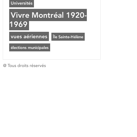
Universités
Vivre Montréal 1920-
1969
vues aériennes
Île Sainte-Hélène
élections municipales
@ Tous droits réservés