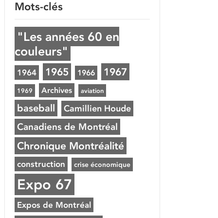
Mots-clés
"Les années 60 en
couleurs"
1965
1967
1964
1966
Archives
1969
aviation
baseball
Camillien Houde
Canadiens de Montréal
Chronique Montréalité
construction
crise économique
Expo 67
Expos de Montréal