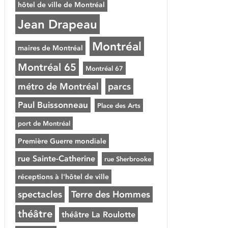
hôtel de ville de Montréal
Jean Drapeau
Montréal
maires de Montréal
Montréal 65
Montréal 67
métro de Montréal
parcs
Paul Buissonneau
Place des Arts
port de Montréal
Première Guerre mondiale
rue Sainte-Catherine
rue Sherbrooke
réceptions à l'hôtel de ville
spectacles
Terre des Hommes
théâtre
théâtre La Roulotte