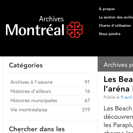
À propos
La section des archi
Charte d'utilisation
Nous joindre
Archives p
Catégories
Les Bea
Archives à l'oeuvre
91
l’aréna
Histoires d'ailleurs
16
Publié le
9 avri
Histoires municipales
67
Les Beach
Vie montréalaise
319
découvren
les Parapl
Chercher dans les