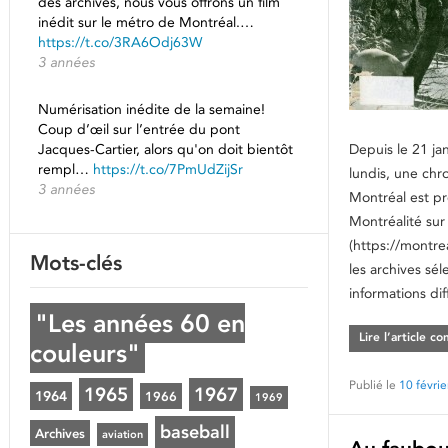
des archives, nous vous offrons un film
inédit sur le métro de Montréal.…
https://t.co/3RA6Odj63W
3 années
Numérisation inédite de la semaine!
Coup d’œil sur l’entrée du pont
Jacques-Cartier, alors qu'on doit bientôt
Depuis le 21 jan
rempl…
https://t.co/7PmUdZijSr
lundis, une chr
3 années
Montréal est pr
Montréalité sur
(https://montrea
Mots-clés
les archives sél
informations dif
"Les années 60 en
Lire l’article c
couleurs"
Publié le
10 févri
1965
1967
1964
1966
1969
baseball
Archives
aviation