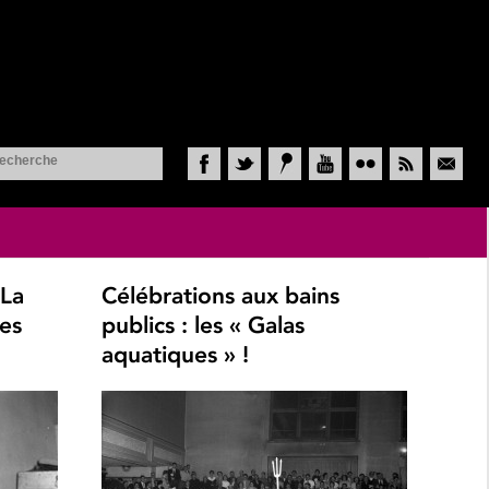
Facebook
Twitter
Historypin
YouTube
Flickr
RSS
Courriel
 La
Célébrations aux bains
les
publics : les « Galas
aquatiques » !