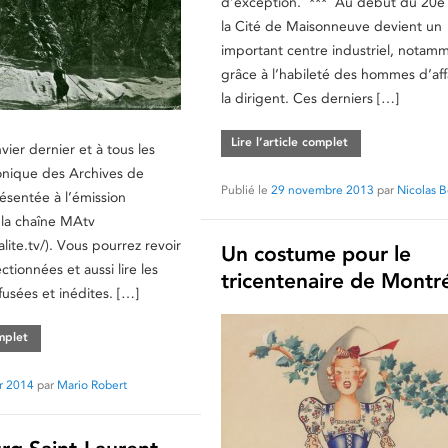
d’exception. *** Au début du 20e s
la Cité de Maisonneuve devient un
important centre industriel, notam
grâce à l’habileté des hommes d’aff
la dirigent. Ces derniers […]
Lire l’article complet
vier dernier et à tous les
onique des Archives de
Publié le
29 novembre 2013
par
Nicolas 
ésentée à l’émission
 la chaîne MAtv
lite.tv/). Vous pourrez revoir
Un costume pour le
ectionnées et aussi lire les
tricentenaire de Montr
fusées et inédites. […]
omplet
er 2014
par
Mario Robert