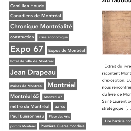
Au faubou
Camillien Houde
Canadiens de Montréal
Chronique Montréalité
construction
crise économique
Expo 67
Expos de Montréal
hôtel de ville de Montréal
Extrait du livr
Jean Drapeau
racontent Mont
d’exception. D
Montréal
maires de Montréal
nous rencontre
du livre de Mon
Montréal 65
Montréal 67
Saint-Laurent o
métro de Montréal
parcs
stratégique. […
Paul Buissonneau
Place des Arts
Lire l’article c
Première Guerre mondiale
port de Montréal