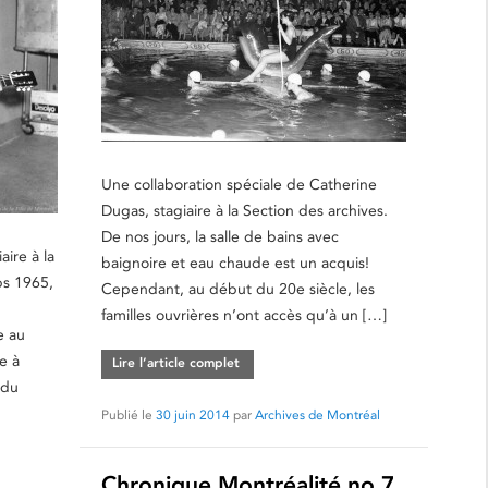
Une collaboration spéciale de Catherine
Dugas, stagiaire à la Section des archives.
De nos jours, la salle de bains avec
aire à la
baignoire et eau chaude est un acquis!
ps 1965,
Cependant, au début du 20e siècle, les
familles ouvrières n’ont accès qu’à un […]
e au
e à
Lire l’article complet
 du
Publié le
30 juin 2014
par
Archives de Montréal
Chronique Montréalité no 7