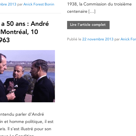
1938, la Commission du troisième
mbre 2013
par
Anick Forest Bonin
centenaire […]
y a 50 ans : André
Lire l’article complet
 Montréal, 10
963
Publié le
22 novembre 2013
par
Anick For
entendu parler d’André
in et homme politique, il est
is. ll s’est illustré pour son