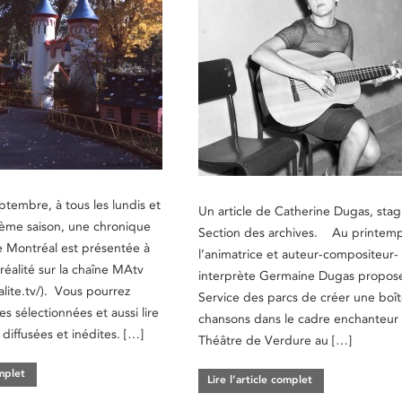
ptembre, à tous les lundis et
Un article de Catherine Dugas, stagi
ème saison, une chronique
Section des archives. Au printem
e Montréal est présentée à
l’animatrice et auteur-compositeur-
réalité sur la chaîne MAtv
interprète Germaine Dugas propos
alite.tv/). Vous pourrez
Service des parcs de créer une boît
ves sélectionnées et aussi lire
chansons dans le cadre enchanteur
 diffusées et inédites. […]
Théâtre de Verdure au […]
omplet
Lire l’article complet