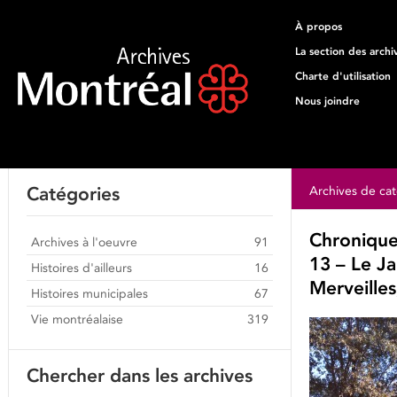
À propos
La section des archi
Charte d'utilisation
Nous joindre
Catégories
Archives de cat
Chronique
Archives à l'oeuvre
91
13 – Le Ja
Histoires d'ailleurs
16
Merveille
Histoires municipales
67
Vie montréalaise
319
Chercher dans les archives