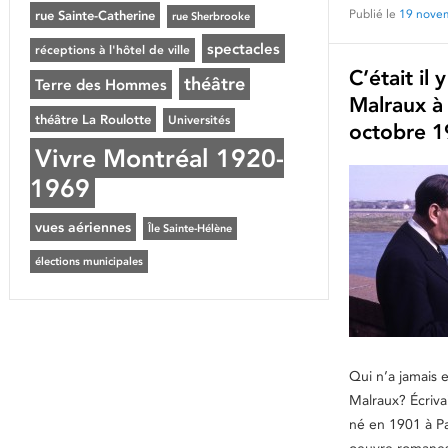
Publié le
19 nove
rue Sainte-Catherine
rue Sherbrooke
spectacles
réceptions à l'hôtel de ville
C’était il 
théâtre
Terre des Hommes
Malraux à
théâtre La Roulotte
Universités
octobre 1
Vivre Montréal 1920-
1969
vues aériennes
Île Sainte-Hélène
élections municipales
Qui n’a jamais 
Malraux? Écriva
né en 1901 à Par