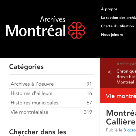
À propos
La section des archi
Charte d'utilisation
Nous joindre
Article p
Catégories
<
Chronique
Brève hist
Montréal
Archives à l'oeuvre
91
Histoires d'ailleurs
16
Vie montré
Histoires municipales
67
Montréa
Vie montréalaise
319
Callière
Publié le
8 oct
Chercher dans les