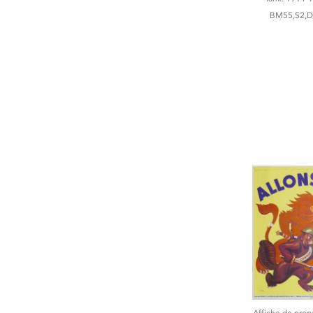
BM55,S2,D
Affiche de pro