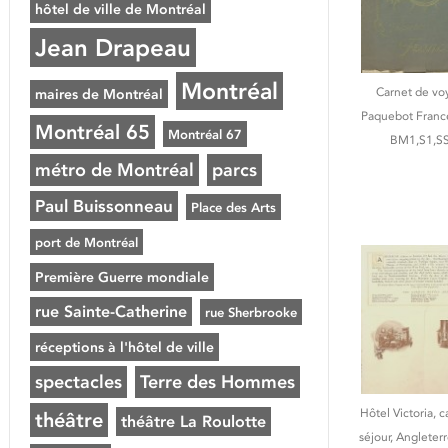
hôtel de ville de Montréal
Jean Drapeau
Montréal
Carnet de vo
maires de Montréal
Paquebot Franc
Montréal 65
Montréal 67
BM1,S1,SS
métro de Montréal
parcs
Paul Buissonneau
Place des Arts
port de Montréal
Première Guerre mondiale
rue Sainte-Catherine
rue Sherbrooke
réceptions à l'hôtel de ville
spectacles
Terre des Hommes
Hôtel Victoria, 
théâtre
théâtre La Roulotte
séjour, Angleter