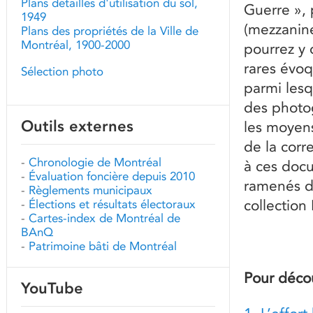
Plans détaillés d'utilisation du sol,
Guerre », 
1949
(mezzanine
Plans des propriétés de la Ville de
Montréal, 1900-2000
pourrez y 
rares évoq
Sélection photo
parmi lesq
des photog
Outils externes
les moyen
de la corr
-
Chronologie de Montréal
à ces docu
-
Évaluation foncière depuis 2010
ramenés du
-
Règlements municipaux
collection
-
Élections et résultats électoraux
-
Cartes-index de Montréal de
BAnQ
-
Patrimoine bâti de Montréal
Pour décou
YouTube