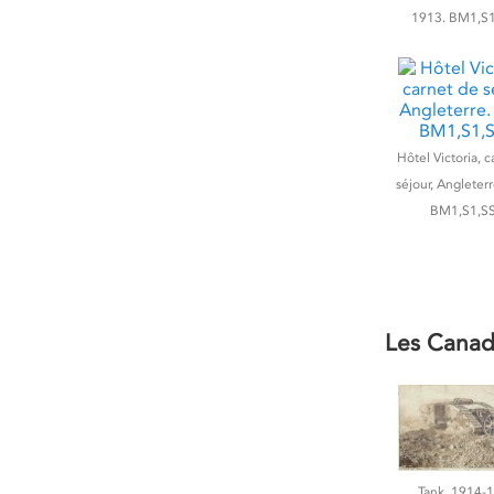
1913. BM1,S1
Hôtel Victoria, 
séjour, Angleter
BM1,S1,SS
Les Canadi
Tank. 1914-