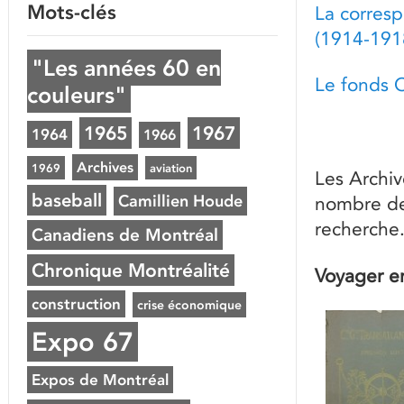
Mots-clés
La corresp
(1914-191
"Les années 60 en
Le fonds O
couleurs"
1965
1967
1964
1966
Archives
1969
aviation
Les Archiv
baseball
Camillien Houde
nombre de
recherche
Canadiens de Montréal
Chronique Montréalité
Voyager en
construction
crise économique
Expo 67
Expos de Montréal