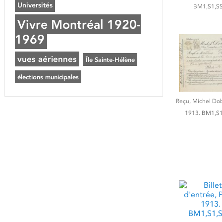
Universités
BM1,S1,SS
Vivre Montréal 1920-
1969
vues aériennes
Île Sainte-Hélène
élections municipales
Reçu, Michel Dobo
1913. BM1,S1