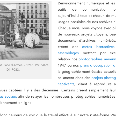
L’environnement numérique et les
outils de communication pe
aujourd’hui à tous et chacun de mul
usages possibles de nos archives hi
Chaque mois, nous voyons avec plai
de nouveaux projets citoyens, bas
documents d’archives numérisés.
créent des
cartes interactives
assemblages
mettant par ex
relation nos
photographies aérien
 at Place d’Armes. – 1916. VM098-Y-
1947 ou nos
plans d’occupation d
D1-P083.
la géographie montréalaise actuelle
se lancent dans des
projets photo
captivants
, visant à reproduire a
vues captées il y a des décennies. Certains créent simplement leu
as sociaux
afin de relayer les nombreuses photographies numérisée
iennement en ligne.
nc heureux de voir que le travail effectué sur notre plate-forme We