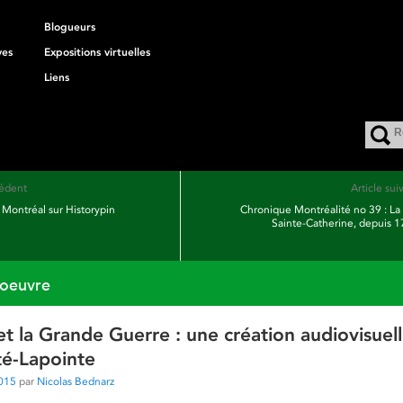
Blogueurs
ves
Expositions virtuelles
Liens
cédent
Article sui
 Montréal sur Historypin
Chronique Montréalité no 39 : La
Sainte-Catherine, depuis 
'oeuvre
t la Grande Guerre : une création audiovisuel
é-Lapointe
015
par
Nicolas Bednarz