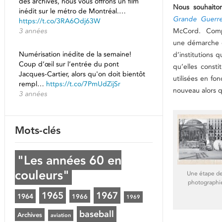
des archives, nous vous offrons un film
Nous souhaiton
inédit sur le métro de Montréal.…
Grande Guerr
https://t.co/3RA6Odj63W
3 années
McCord. Compo
une démarche de
Numérisation inédite de la semaine!
d’institutions 
Coup d’œil sur l’entrée du pont
qu’elles consti
Jacques-Cartier, alors qu'on doit bientôt
utilisées en fo
rempl…
https://t.co/7PmUdZijSr
nouveau alors qu
3 années
Mots-clés
"Les années 60 en
couleurs"
Une étape de 
photographie
1965
1967
1964
1966
1969
baseball
Archives
aviation