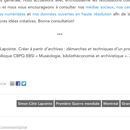
 générale, nous accueillons avec enthousiasme les réutilisations coll
s et nous vous encourageons à consulter nos
médias sociaux
,
nos ce
ges numérisées
et
nos données ouvertes en haute résolution
afin de la
pres idées créatives. Bonne consultation!
***
-Lapointe.
Créer à partir d’archives : démarches et techniques d’un pro
lloque CBPQ-EBSI « Muséologie, bibliothéconomie et archivistique ». 
icle :
Simon-Côté Lapointe
Première Guerre mondiale
Montréal
Gran
 commentaire