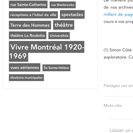
De manière plus
rue Sainte-Catherine
rue Sherbrooke
de nos archive
spectacles
milliers de pa
réceptions à l'hôtel de ville
cours à vos pro
théâtre
Terre des Hommes
théâtre La Roulotte
Universités
Vivre Montréal 1920-
(1) Simon Côté
1969
exploratoire.
Co
vues aériennes
Île Sainte-Hélène
élections municipales
Partagez cet art
Mots-clés
Laisser un