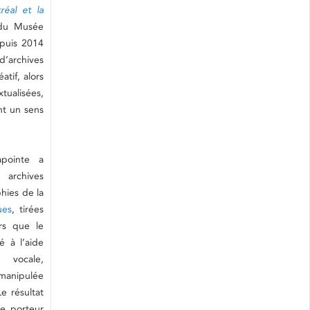
réal et la
 du Musée
puis 2014
d’archives
atif, alors
tualisées,
nt un sens
pointe a
archives
hies de la
ues
, tirées
rs que le
é à l’aide
 vocale,
manipulée
e résultat
le porteur