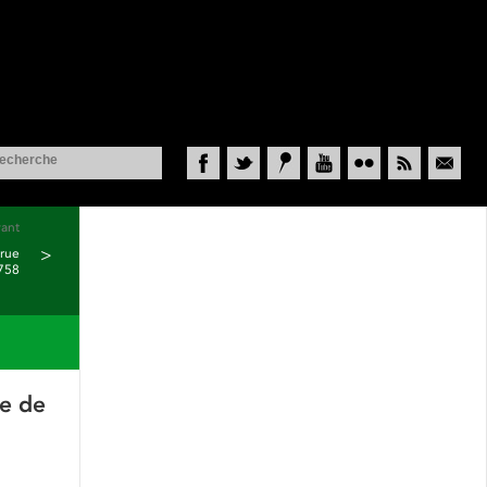
Facebook
Twitter
Historypin
YouTube
Flickr
RSS
Courriel
vant
 rue
>
1758
le de