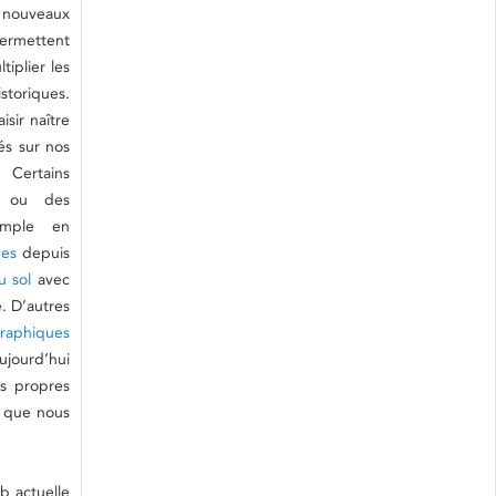
 nouveaux
rmettent
tiplier les
storiques.
sir naître
és sur nos
 Certains
ou des
emple en
nes
depuis
u sol
avec
. D’autres
graphiques
ujourd’hui
rs propres
s que nous
b actuelle