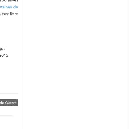
aboratives
ntaines de
isser libre
jet
2015.
de Guerre