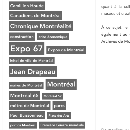
Camillien Houde
quant à la coll
musées et créat
Canadiens de Montréal
Chronique Montréalité
À ce sujet, le
également au c
construction
crise économique
Archives de Mo
Expo 67
Expos de Montréal
hôtel de ville de Montréal
Jean Drapeau
Montréal
maires de Montréal
Montréal 65
Montréal 67
métro de Montréal
parcs
Paul Buissonneau
Place des Arts
Première Guerre mondiale
port de Montréal