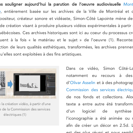
s souligner aujourd’hui la parution de l’oeuvre audiovisuelle
Mont
e
,
entièrement basée sur les archives de la Ville de Montréal et
siteur, créateur sonore et vidéaste, Simon-Côté Lapointe mène de
 création visant à produire plusieurs vidéos expérimentales à partir 
québécoises. Ces archives historiques sont ici au coeur du processus cré
tuent à la fois « le matériau et le sujet » de l’oeuvre (1). Recontex
nction de leurs qualités esthétiques, transformées, les archives prenne
’elles sont exploitées à des fins artistiques.
Dans ce vidéo, Simon Côté-La
notamment eu recours à des 
d’
Olivar Asselin
et à des photograp
Commission des services électriq
de nos fonds et collections. Alo
texte a entre autre été transform
la création vidéo, à partir d’une
 de la Commission des services
d’un logiciel de synthèse
électriques (1)
l’iconographie a été animée ou 
afin de créer un décor en 2.5d. L
est des plus réussi et nous semb