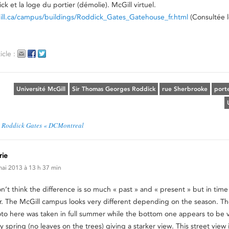
ck et la loge du portier (démolie). McGill virtuel.
gill.ca/campus/buildings/Roddick_Gates_Gatehouse_fr.html
(Consultée 
icle :
Université McGill
Sir Thomas Georges Roddick
rue Sherbrooke
port
s Roddick Gates « DCMontreal
rie
ai 2013 à 13 h 37 min
on’t think the difference is so much « past » and « present » but in time
r. The McGill campus looks very different depending on the season. T
to here was taken in full summer while the bottom one appears to be 
ly spring (no leaves on the trees) giving a starker view. This street vie