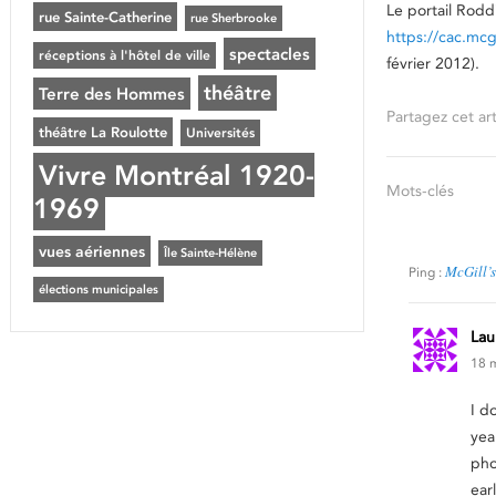
Le portail Roddi
rue Sainte-Catherine
rue Sherbrooke
https://cac.mc
spectacles
réceptions à l'hôtel de ville
février 2012).
théâtre
Terre des Hommes
Partagez cet art
théâtre La Roulotte
Universités
Vivre Montréal 1920-
Mots-clés
1969
vues aériennes
Île Sainte-Hélène
McGill’
Ping :
élections municipales
Lau
18 m
I d
yea
pho
ear