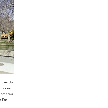
entrée du
ucolique
s nombreux
 l’on