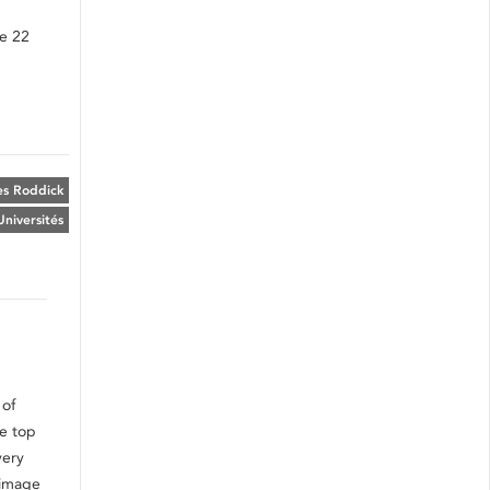
le 22
es Roddick
Universités
 of
he top
very
w image