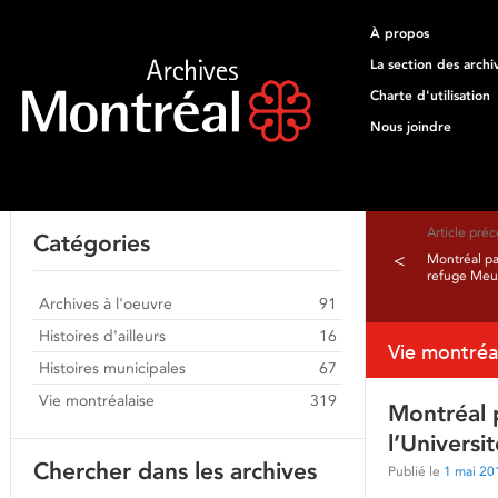
À propos
La section des archi
Charte d'utilisation
Nous joindre
Article pré
Catégories
<
Montréal pa
refuge Meu
Archives à l'oeuvre
91
Histoires d'ailleurs
16
Vie montréa
Histoires municipales
67
Vie montréalaise
319
Montréal p
l’Universi
Chercher dans les archives
Publié le
1 mai 20