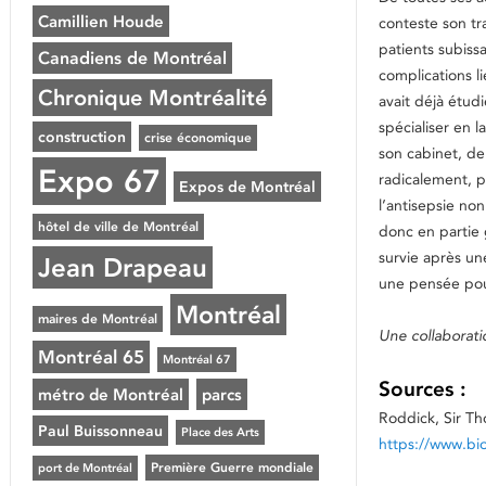
Camillien Houde
conteste son tr
patients subiss
Canadiens de Montréal
complications l
Chronique Montréalité
avait déjà étud
spécialiser en 
construction
crise économique
son cabinet, de
Expo 67
radicalement, p
Expos de Montréal
l’antisepsie n
hôtel de ville de Montréal
donc en partie 
survie après un
Jean Drapeau
une pensée pour
Montréal
maires de Montréal
Une collaboratio
Montréal 65
Montréal 67
Sources :
métro de Montréal
parcs
Roddick, Sir T
Paul Buissonneau
Place des Arts
https://www.bi
Première Guerre mondiale
port de Montréal