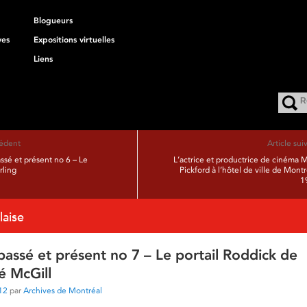
Blogueurs
ves
Expositions virtuelles
Liens
cédent
Article sui
ssé et présent no 6 – Le
L’actrice et productrice de cinéma 
rling
Pickford à l’hôtel de ville de Montr
1
laise
assé et présent no 7 – Le portail Roddick de
té McGill
12
par
Archives de Montréal