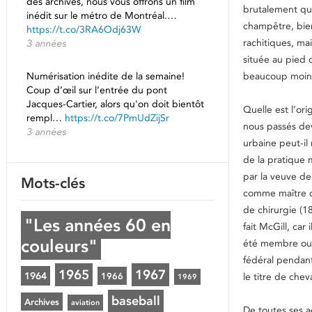
des archives, nous vous offrons un film
brutalement que
inédit sur le métro de Montréal.…
champêtre, bie
https://t.co/3RA6Odj63W
rachitiques, ma
3 années
située au pied
Numérisation inédite de la semaine!
beaucoup moins
Coup d’œil sur l’entrée du pont
Jacques-Cartier, alors qu'on doit bientôt
Quelle est l’or
rempl…
https://t.co/7PmUdZijSr
nous passés dev
3 années
urbaine peut-il
de la pratique 
par la veuve de
Mots-clés
comme maître d
de chirurgie (18
"Les années 60 en
fait McGill, car
couleurs"
été membre ou 
fédéral pendant
1965
1967
1964
1966
le titre de cheva
1969
baseball
Archives
aviation
De toutes ses a