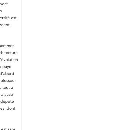
spect
s
rsité est
ssent
s sommes-
chitecture
’évolution
té payé
 d’abord
rofesseur
s tout à
 a aussi
é député
ues, dont
 est sans