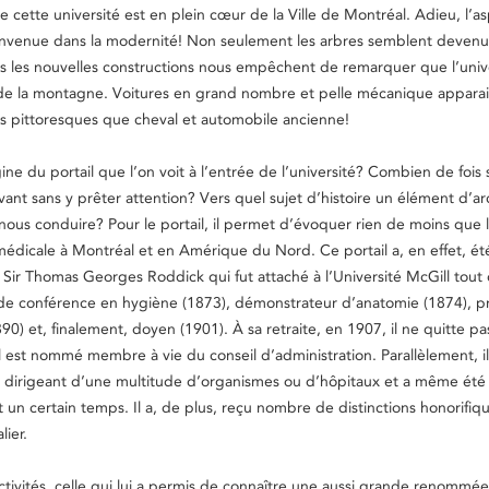
 cette université est en plein cœur de la Ville de Montréal. Adieu, l’a
nvenue dans la modernité! Non seulement les arbres semblent devenu
is les nouvelles constructions nous empêchent de remarquer que l’unive
 de la montagne. Voitures en grand nombre et pelle mécanique apparai
 pittoresques que cheval et automobile ancienne!
igine du portail que l’on voit à l’entrée de l’université? Combien de foi
ant sans y prêter attention? Vers quel sujet d’histoire un élément d’ar
 nous conduire? Pour le portail, il permet d’évoquer rien de moins que l
médicale à Montréal et en Amérique du Nord. Ce portail a, en effet, é
 Sir Thomas Georges Roddick qui fut attaché à l’Université McGill tout
e conférence en hygiène (1873), démonstrateur d’anatomie (1874), p
90) et, finalement, doyen (1901). À sa retraite, en 1907, il ne quitte pa
 il est nommé membre à vie du conseil d’administration. Parallèlement, il
dirigeant d’une multitude d’organismes ou d’hôpitaux et a même ét
 un certain temps. Il a, de plus, reçu nombre de distinctions honorifiq
lier.
ctivités, celle qui lui a permis de connaître une aussi grande renommée