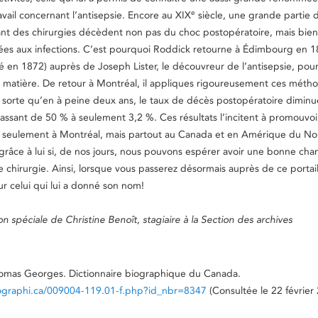
e
avail concernant l’antisepsie. Encore au XIX
siècle, une grande partie 
ant des chirurgies décèdent non pas du choc postopératoire, mais bie
iées aux infections. C’est pourquoi Roddick retourne à Édimbourg en 18
ié en 1872) auprès de Joseph Lister, le découvreur de l’antisepsie, pou
la matière. De retour à Montréal, il appliques rigoureusement ces méth
 sorte qu’en à peine deux ans, le taux de décès postopératoire diminu
assant de 50 % à seulement 3,2 %. Ces résultats l’incitent à promouvoi
on seulement à Montréal, mais partout au Canada et en Amérique du No
grâce à lui si, de nos jours, nous pouvons espérer avoir une bonne ch
e chirurgie. Ainsi, lorsque vous passerez désormais auprès de ce portail
 celui qui lui a donné son nom!
n spéciale de Christine Benoît, stagiaire à la Section des archives
homas Georges. Dictionnaire biographique du Canada.
ographi.ca/009004-119.01-f.php?id_nbr=8347
(Consultée le 22 février