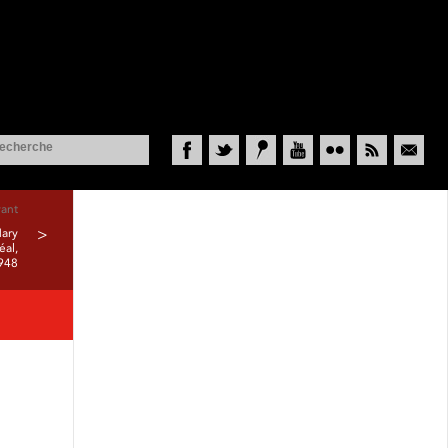
Facebook
Twitter
Historypin
YouTube
Flickr
RSS
Courriel
vant
Mary
>
éal,
948