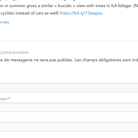
en in summer gives a similar « bucolic » view with trees in full foliage. (
 cyclists instead of cars as well)
https://bit.ly/13wqjwu
ondre
 commentaire
se de messagerie ne sera pas publiée.
Les champs obligatoires sont in
ntact
*