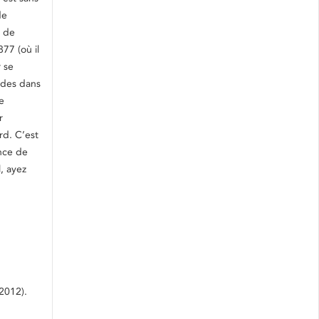
de
n de
77 (où il
r se
odes dans
e
r
rd. C’est
ance de
, ayez
 2012).