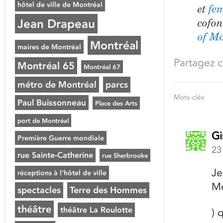
hôtel de ville de Montréal
et
fe
Jean Drapeau
cofon
of Mo
Montréal
maires de Montréal
Partagez ce
Montréal 65
Montréal 67
métro de Montréal
parcs
Mots-clés
Paul Buissonneau
Place des Arts
port de Montréal
Gi
Première Guerre mondiale
23
rue Sainte-Catherine
rue Sherbrooke
Je
réceptions à l'hôtel de ville
Mo
spectacles
Terre des Hommes
théâtre
théâtre La Roulotte
) 