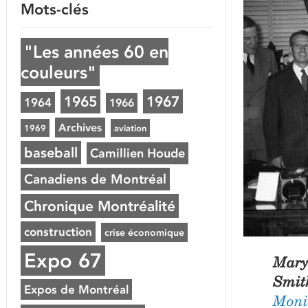
Mots-clés
"Les années 60 en
couleurs"
1965
1967
1964
1966
Archives
1969
aviation
baseball
Camillien Houde
Canadiens de Montréal
Chronique Montréalité
construction
crise économique
Expo 67
Mary
Smit
Expos de Montréal
Moni