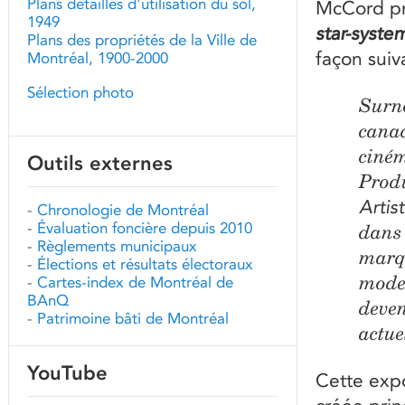
Plans détaillés d'utilisation du sol,
McCord pr
1949
star-syste
Plans des propriétés de la Ville de
façon suiv
Montréal, 1900-2000
Sélection photo
Surno
canad
ciném
Outils externes
Produ
Artist
-
Chronologie de Montréal
-
Évaluation foncière depuis 2010
dans 
-
Règlements municipaux
marqu
-
Élections et résultats électoraux
mode 
-
Cartes-index de Montréal de
BAnQ
deven
-
Patrimoine bâti de Montréal
actue
YouTube
Cette expo