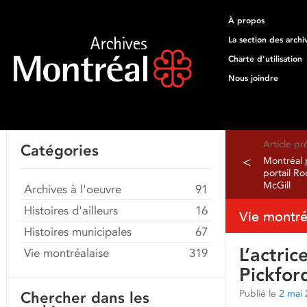
À propos
La section des archi
Charte d'utilisation
Nous joindre
Article p
Catégories
<
Montréal 
portail Ro
McGill
Archives à l'oeuvre
91
Histoires d'ailleurs
16
Vie montré
Histoires municipales
67
L’actri
Vie montréalaise
319
Pickfor
Publié le
2 mai
Chercher dans les