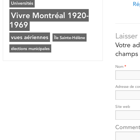
Universités
Ré
Vivre Montréal 1920-
1969
Laisse
vues aériennes
Île Sainte-Hélène
Votre ad
élections municipales
champs 
Nom
*
Adresse de co
Site web
Comment