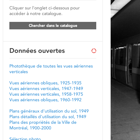
Cliquer sur l'onglet ci-dessous pour
accéder à notre catalogue.
Chercher dans le catalogue
Données ouvertes
Photothèque de toutes les vues aériennes
verticales
Vues aériennes obliques, 1925-1935
Vues aériennes verticales, 1947-1949
Vues aériennes verticales, 1958-1975
Vues aériennes obliques, 1960-1992
Plans généraux d'utilisation du sol, 1949
Plans détaillés d'utilisation du sol, 1949
Plans des propriétés de la Ville de
Montréal, 1900-2000
Sélection photo