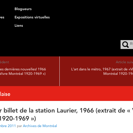
Blogueurs
ves
Expositions virtuelles
Liens
cédent
Article sui
s dernières nouvelles! 1966
L’art dans le métro, 1967 (extrait de «V
 «Vivre Montréal 1920-1969 »)
Montréal 1920-19
laise
 billet de la station Laurier, 1966 (extrait de «
1920-1969 »)
mbre 2011
par
Archives de Montréal