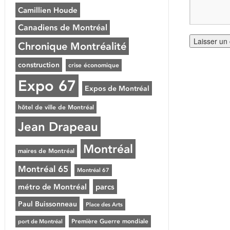
Camillien Houde
Canadiens de Montréal
Chronique Montréalité
construction
crise économique
Expo 67
Expos de Montréal
hôtel de ville de Montréal
Jean Drapeau
Montréal
maires de Montréal
Montréal 65
Montréal 67
métro de Montréal
parcs
Paul Buissonneau
Place des Arts
Première Guerre mondiale
port de Montréal