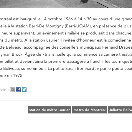
ntréal est inauguré le 14 octobre 1966 à 14 h 30 au cours d’une gran
ielle à la station Berri-De Montigny (Berri-UQAM), en présence de plus
e heure auparavant, un événement similaire se produisait dans chacune
ns du métro. À la station Laurier, l’invitée d’honneur est la comédienne
ette Béliveau, accompagnée des conseillers municipaux Fernand Drape
Hyman Brock. Âgée de 76 ans, celle qui a commencé sa carrière théâtra
 billet et devient ainsi la première passagère à franchir les tourniquet
 Béliveau, surnommée « La petite Sarah Bernhardt » par le poète Loui
ède en 1975.
icle :
station de métro Laurier
métro de Montréal
Juliette Béli