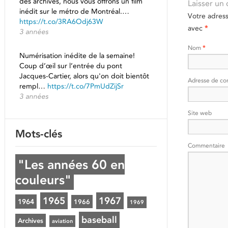
des archives, nous vous offrons un film
Laisser un
inédit sur le métro de Montréal.…
Votre adres
https://t.co/3RA6Odj63W
avec
*
3 années
Nom
*
Numérisation inédite de la semaine!
Coup d’œil sur l’entrée du pont
Jacques-Cartier, alors qu'on doit bientôt
Adresse de co
rempl…
https://t.co/7PmUdZijSr
3 années
Site web
Mots-clés
Commentaire
"Les années 60 en
couleurs"
1965
1967
1964
1966
1969
baseball
Archives
aviation