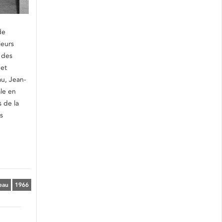
de
ieurs
 des
 et
au, Jean-
le en
s de la
s
veau
1966