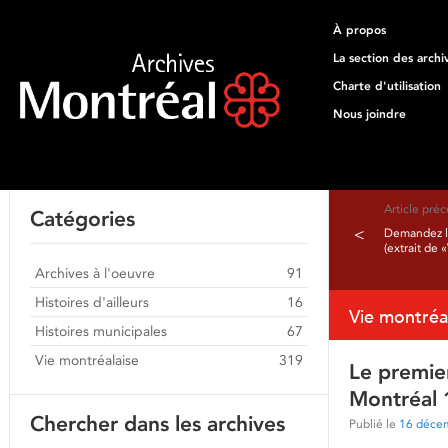
À propos
La section des archi
Charte d'utilisation
Nous joindre
Article pré
Catégories
<
Demandez le
(extrait de
Archives à l'oeuvre
91
Histoires d'ailleurs
16
Vie montréa
Histoires municipales
67
Vie montréalaise
319
Le premier
Montréal 
Chercher dans les archives
Publié le
16 déce