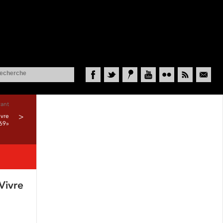
Facebook
Twitter
Historypin
YouTube
Flickr
RSS
Courriel
vant
ivre
>
69»
 Vivre