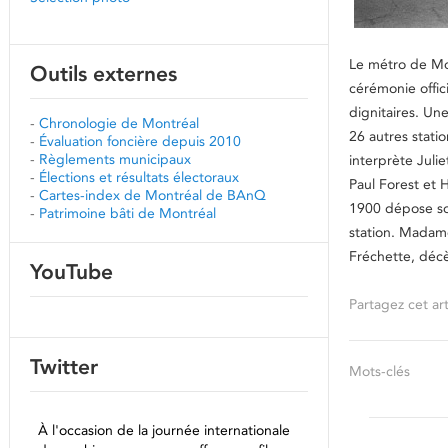
Le métro de Mo
Outils externes
cérémonie offic
dignitaires. Un
-
Chronologie de Montréal
26 autres statio
-
Évaluation foncière depuis 2010
-
Règlements municipaux
interprète Juli
-
Élections et résultats électoraux
Paul Forest et 
-
Cartes-index de Montréal de BAnQ
1900 dépose son
-
Patrimoine bâti de Montréal
station. Madame
Fréchette, déc
YouTube
Partagez cet art
Twitter
Mots-clés
À l'occasion de la journée internationale