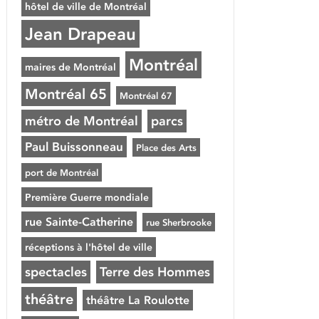
hôtel de ville de Montréal
Jean Drapeau
Montréal
maires de Montréal
Montréal 65
Montréal 67
métro de Montréal
parcs
Paul Buissonneau
Place des Arts
port de Montréal
Première Guerre mondiale
rue Sainte-Catherine
rue Sherbrooke
réceptions à l'hôtel de ville
spectacles
Terre des Hommes
théâtre
théâtre La Roulotte