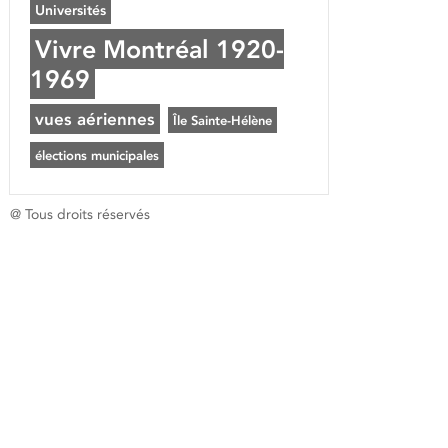
Universités
Vivre Montréal 1920-
1969
vues aériennes
Île Sainte-Hélène
élections municipales
@ Tous droits réservés