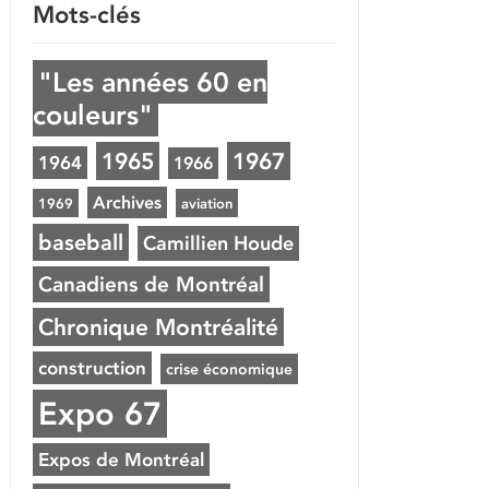
Mots-clés
"Les années 60 en
couleurs"
1965
1967
1964
1966
Archives
1969
aviation
baseball
Camillien Houde
Canadiens de Montréal
Chronique Montréalité
construction
crise économique
Expo 67
Expos de Montréal