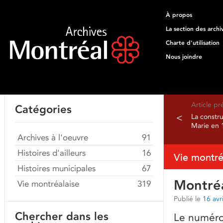
À propos
La section des archi
Charte d'utilisation
Nous joindre
Article p
Catégories
<
La constru
Marie en 
Archives à l'oeuvre
91
Histoires d'ailleurs
16
Vie montré
Histoires municipales
67
Montréa
Vie montréalaise
319
Publié le
16 avr
Chercher dans les
Le numéro