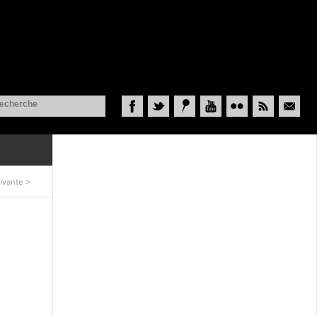
Facebook
Twitter
Historypin
YouTube
Flickr
RSS
Courriel
ivante
>