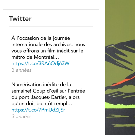
Twitter
À l'occasion de la journée
internationale des archives, nous
vous offrons un film inédit sur le
métro de Montréal.…
https://t.co/3RA6Odj63W
3 années
Numérisation inédite de la
semaine! Coup d’œil sur l’entrée
du pont Jacques-Cartier, alors
qu'on doit bientôt rempl…
https://t.co/7PmUdZijSr
3 années