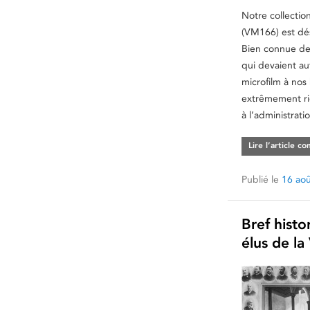
Notre collectio
(VM166) est dés
Bien connue de 
qui devaient aut
microfilm à nos 
extrêmement ric
à l’administrati
Lire l’article c
Publié le
16 ao
Bref histo
élus de la