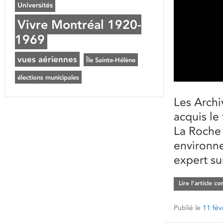
Universités
Vivre Montréal 1920-
1969
vues aériennes
Île Sainte-Hélène
élections municipales
Les Archi
acquis le
La Roche 
environn
expert su
Lire l’article c
Publié le
11 fév