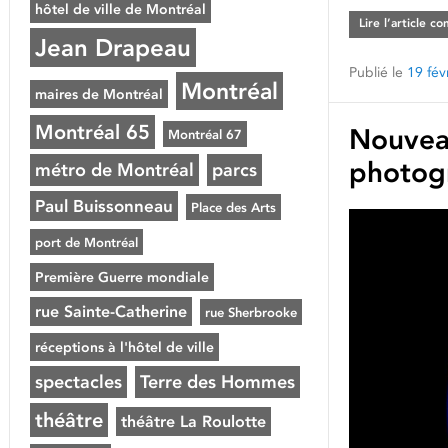
hôtel de ville de Montréal
Lire l’article c
Jean Drapeau
Publié le
19 fév
Montréal
maires de Montréal
Montréal 65
Nouveau
Montréal 67
photogr
métro de Montréal
parcs
Paul Buissonneau
Place des Arts
port de Montréal
Première Guerre mondiale
rue Sainte-Catherine
rue Sherbrooke
réceptions à l'hôtel de ville
spectacles
Terre des Hommes
théâtre
théâtre La Roulotte