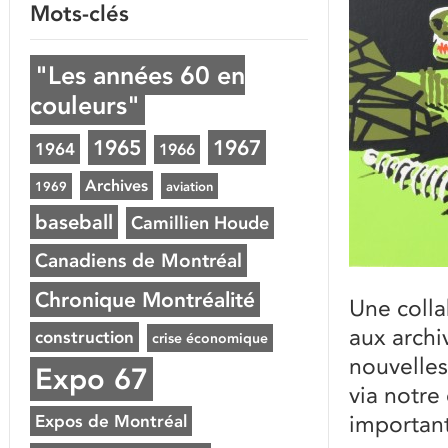
Mots-clés
"Les années 60 en
couleurs"
1965
1967
1964
1966
Archives
1969
aviation
baseball
Camillien Houde
Canadiens de Montréal
Chronique Montréalité
Une colla
aux archi
construction
crise économique
nouvelles
Expo 67
via notre
importants
Expos de Montréal