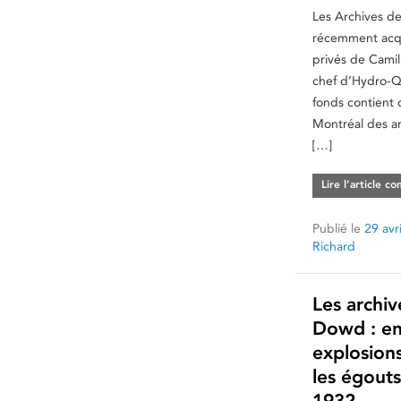
Les Archives de
récemment acqu
privés de Camil
chef d’Hydro-
fonds contient
Montréal des a
[…]
Lire l’article c
Publié le
29 avr
Richard
Les archiv
Dowd : en
explosion
les égout
1932.