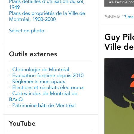
Plans détaillés d'utilisation du sol,
Lire l’article c
1949
Plans des propriétés de la Ville de
Publié le
17 ma
Montréal, 1900-2000
Sélection photo
Guy Pil
Ville d
Outils externes
-
Chronologie de Montréal
-
Évaluation foncière depuis 2010
-
Règlements municipaux
-
Élections et résultats électoraux
-
Cartes-index de Montréal de
BAnQ
-
Patrimoine bâti de Montréal
YouTube