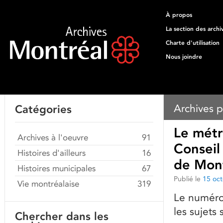
À propos
La section des archi
Charte d'utilisation
Nous joindre
Archives p
Catégories
Le métr
Archives à l'oeuvre
91
Conseil
Histoires d'ailleurs
16
de Mont
Histoires municipales
67
Publié le
15 oc
Vie montréalaise
319
Le numéro
les sujets
Chercher dans les