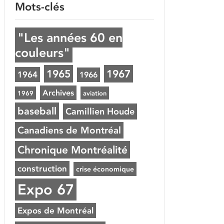
Mots-clés
"Les années 60 en
couleurs"
1965
1967
1964
1966
Archives
1969
aviation
baseball
Camillien Houde
Canadiens de Montréal
Chronique Montréalité
construction
crise économique
Expo 67
Expos de Montréal