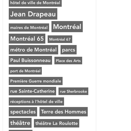
hôtel de ville de Montréal
Jean Drapeau
Montréal
maires de Montréal
Montréal 65
Montréal 67
métro de Montréal
parcs
Paul Buissonneau
Place des Arts
port de Montréal
Première Guerre mondiale
rue Sainte-Catherine
rue Sherbrooke
réceptions à l'hôtel de ville
spectacles
Terre des Hommes
théâtre
théâtre La Roulotte