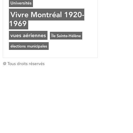
Universités
Vivre Montréal 1920-
1969
vues aériennes
Île Sainte-Hélène
élections municipales
@ Tous droits réservés