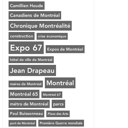
Camillien Houde
Canadiens de Montréal
Chronique Montréalité
construction
crise économique
Expo 67
Expos de Montréal
hôtel de ville de Montréal
Jean Drapeau
Montréal
maires de Montréal
Montréal 65
Montréal 67
métro de Montréal
parcs
Paul Buissonneau
Place des Arts
Première Guerre mondiale
port de Montréal