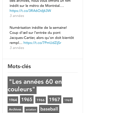
des archives, nous vous offrons un film
inédit sur le métro de Montréal.…
https://t.co/3RA6Odj63W
3 années
Numérisation inédite de la semaine!
Coup d’œil sur l’entrée du pont
Jacques-Cartier, alors qu'on doit bientôt
rempl…
https://t.co/7PmUdZijSr
3 années
Mots-clés
"Les années 60 en
couleurs"
1965
1967
1964
1966
1969
baseball
Archives
aviation