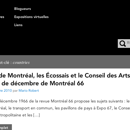
Blogueurs
ves
Expositions virtuelles
Liens
countries
t-clé :
e Montréal, les Écossais et le Conseil des Art
 de décembre de Montréal 66
re 2010
par
Mario Robert
écembre 1966 de la revue Montréal 66 propose les sujets suivants : l
al, le transport en commun, les pavillons de pays à Expo 67, le Consei
tropolitaine et les […]
omplet