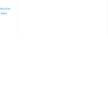
rtha Kitt
,
,
pays
,