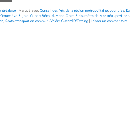
ntréalaise
|
Marqué avec
Conseil des Arts de la région métropolitaine
,
countries
,
Ea
,
Geneviève Bujold
,
Gilbert Bécaud
,
Marie-Claire Blais
,
métro de Montréal
,
pavillons
ion
,
Scots
,
transport en commun
,
Valéry Giscard D'Estaing
|
Laisser un commentaire