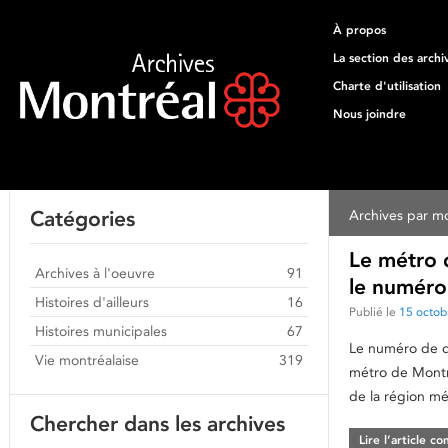
À propos
La section des archi
Charte d'utilisation
Nous joindre
Catégories
Archives par mo
Le métro d
Archives à l'oeuvre
91
le numéro
Histoires d'ailleurs
16
Publié le
15 octob
Histoires municipales
67
Le numéro de d
Vie montréalaise
319
métro de Montré
de la région mé
Chercher dans les archives
Lire l’article c