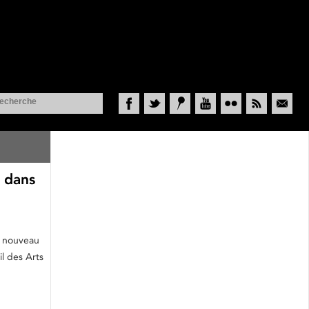
Facebook
Twitter
Historypin
YouTube
Flickr
RSS
Courriel
s dans
e nouveau
l des Arts