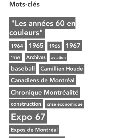
Mots-clés
"Les années 60 en
couleurs"
1965
1967
1964
1966
Archives
1969
aviation
baseball
Camillien Houde
Canadiens de Montréal
Chronique Montréalité
construction
crise économique
Expo 67
Expos de Montréal