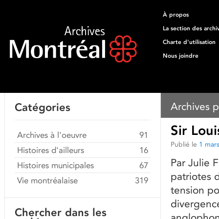
À propos
La section des archi
Charte d'utilisation
Nous joindre
Archives p
Catégories
Sir Lou
Archives à l'oeuvre
91
Publié le
1 mar
Histoires d'ailleurs
16
Par Julie 
Histoires municipales
67
patriotes 
Vie montréalaise
319
tension po
divergence
Chercher dans les
anglophone