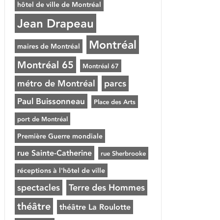
hôtel de ville de Montréal
Jean Drapeau
Montréal
maires de Montréal
Montréal 65
Montréal 67
métro de Montréal
parcs
Paul Buissonneau
Place des Arts
port de Montréal
Première Guerre mondiale
rue Sainte-Catherine
rue Sherbrooke
réceptions à l'hôtel de ville
spectacles
Terre des Hommes
théâtre
théâtre La Roulotte