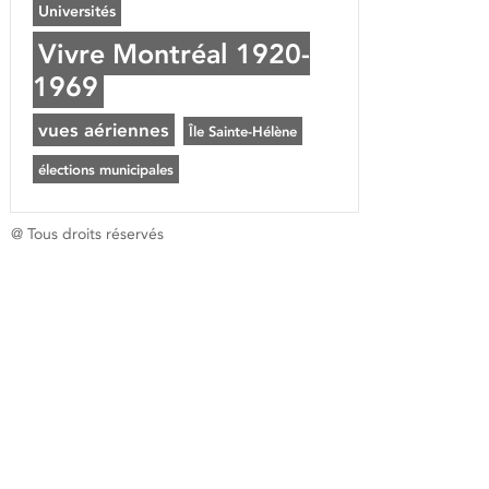
Universités
Vivre Montréal 1920-
1969
vues aériennes
Île Sainte-Hélène
élections municipales
@ Tous droits réservés