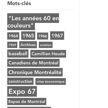
Mots-clés
"Les années 60 en
couleurs"
1965
1967
1964
1966
Archives
1969
aviation
baseball
Camillien Houde
Canadiens de Montréal
Chronique Montréalité
construction
crise économique
Expo 67
Expos de Montréal