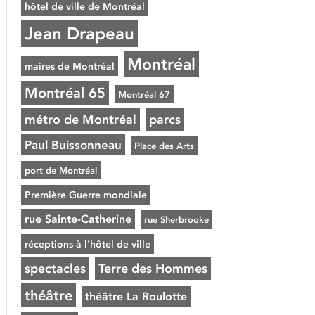
hôtel de ville de Montréal
Jean Drapeau
Montréal
maires de Montréal
Montréal 65
Montréal 67
métro de Montréal
parcs
Paul Buissonneau
Place des Arts
port de Montréal
Première Guerre mondiale
rue Sainte-Catherine
rue Sherbrooke
réceptions à l'hôtel de ville
spectacles
Terre des Hommes
théâtre
théâtre La Roulotte