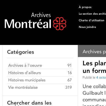
À propos
La section des archi
Charte d'utilisation
Nous joindre
Archives p
Catégories
Les pla
Archives à l'oeuvre
91
un form
Histoires d'ailleurs
16
Publié le
4 oct
Histoires municipales
67
Une colla
Vie montréalaise
319
Guilbault 
communaut
Chercher dans les