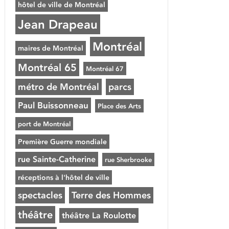
hôtel de ville de Montréal
Jean Drapeau
Montréal
maires de Montréal
Montréal 65
Montréal 67
métro de Montréal
parcs
Paul Buissonneau
Place des Arts
port de Montréal
Première Guerre mondiale
rue Sainte-Catherine
rue Sherbrooke
réceptions à l'hôtel de ville
spectacles
Terre des Hommes
théâtre
théâtre La Roulotte