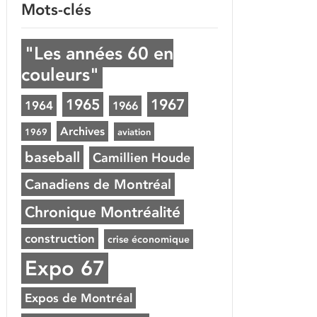
Mots-clés
"Les années 60 en
couleurs"
1965
1967
1964
1966
Archives
1969
aviation
baseball
Camillien Houde
Canadiens de Montréal
Chronique Montréalité
construction
crise économique
Expo 67
Expos de Montréal