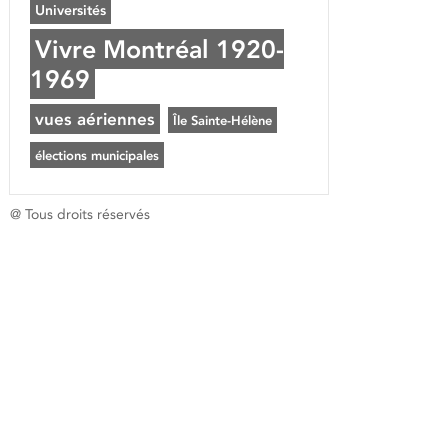
Universités
Vivre Montréal 1920-
1969
vues aériennes
Île Sainte-Hélène
élections municipales
@ Tous droits réservés