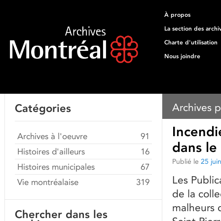
À propos
La section des archi
Charte d'utilisation
Nous joindre
Archives p
Catégories
Incendi
Archives à l'oeuvre
91
dans le
Histoires d'ailleurs
16
Publié le
25 jui
Histoires municipales
67
Les Public
Vie montréalaise
319
de la coll
malheurs 
Chercher dans les