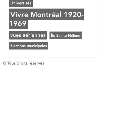
Universités
Vivre Montréal 1920-
1969
vues aériennes
Île Sainte-Hélène
élections municipales
@ Tous droits réservés