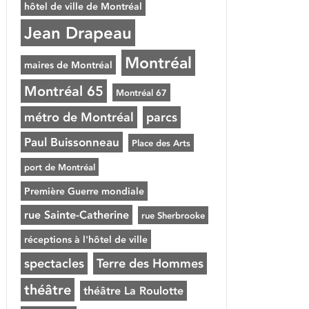
hôtel de ville de Montréal
Jean Drapeau
Montréal
maires de Montréal
Montréal 65
Montréal 67
métro de Montréal
parcs
Paul Buissonneau
Place des Arts
port de Montréal
Première Guerre mondiale
rue Sainte-Catherine
rue Sherbrooke
réceptions à l'hôtel de ville
spectacles
Terre des Hommes
théâtre
théâtre La Roulotte