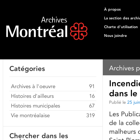
À propos
La section des archi
Charte d'utilisation
Nous joindre
Archives p
Catégories
Incendi
Archives à l'oeuvre
91
dans le
Histoires d'ailleurs
16
Publié le
25 jui
Histoires municipales
67
Les Public
Vie montréalaise
319
de la coll
malheurs 
Chercher dans les