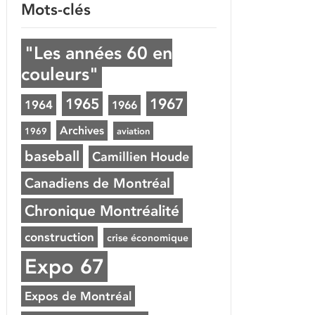
Mots-clés
"Les années 60 en
couleurs"
1965
1967
1964
1966
Archives
1969
aviation
baseball
Camillien Houde
Canadiens de Montréal
Chronique Montréalité
construction
crise économique
Expo 67
Expos de Montréal