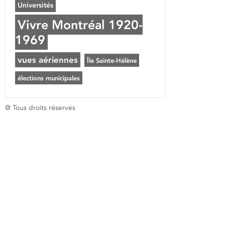
Universités
Vivre Montréal 1920-
1969
vues aériennes
Île Sainte-Hélène
élections municipales
@ Tous droits réservés