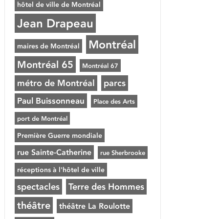
hôtel de ville de Montréal
Jean Drapeau
Montréal
maires de Montréal
Montréal 65
Montréal 67
métro de Montréal
parcs
Paul Buissonneau
Place des Arts
port de Montréal
Première Guerre mondiale
rue Sainte-Catherine
rue Sherbrooke
réceptions à l'hôtel de ville
spectacles
Terre des Hommes
théâtre
théâtre La Roulotte