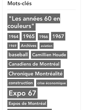
Mots-clés
"Les années 60 en
couleurs"
1965
1967
1964
1966
Archives
1969
aviation
baseball
Camillien Houde
Canadiens de Montréal
Chronique Montréalité
construction
crise économique
Expo 67
Expos de Montréal