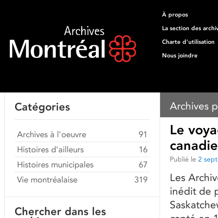
À propos
La section des archi
Charte d'utilisation
Nous joindre
Archives p
Catégories
Le voya
Archives à l'oeuvre
91
canadi
Histoires d'ailleurs
16
Publié le
2 sep
Histoires municipales
67
Les Archiv
Vie montréalaise
319
inédit de 
Saskatchew
Chercher dans les