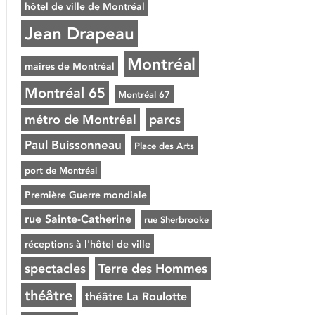
hôtel de ville de Montréal
Jean Drapeau
Montréal
maires de Montréal
Montréal 65
Montréal 67
métro de Montréal
parcs
Paul Buissonneau
Place des Arts
port de Montréal
Première Guerre mondiale
rue Sainte-Catherine
rue Sherbrooke
réceptions à l'hôtel de ville
spectacles
Terre des Hommes
théâtre
théâtre La Roulotte