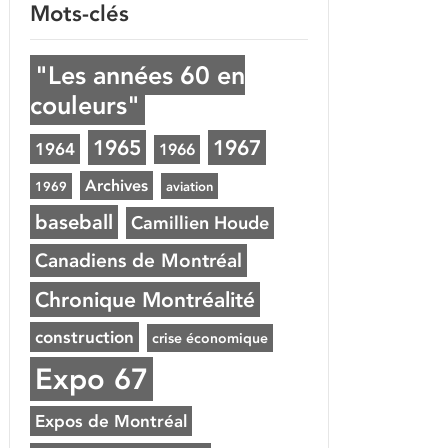
Mots-clés
"Les années 60 en
couleurs"
1965
1967
1964
1966
Archives
1969
aviation
baseball
Camillien Houde
Canadiens de Montréal
Chronique Montréalité
construction
crise économique
Expo 67
Expos de Montréal