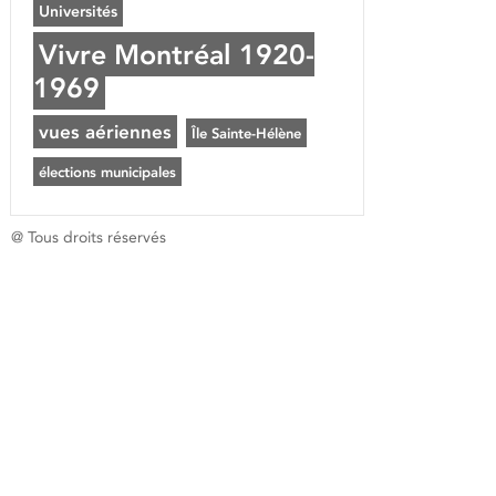
Universités
Vivre Montréal 1920-
1969
vues aériennes
Île Sainte-Hélène
élections municipales
@ Tous droits réservés