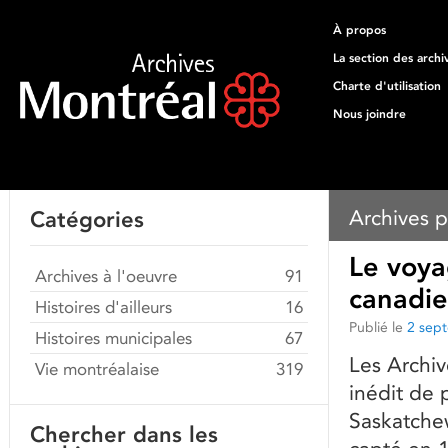
À propos
La section des archi
Charte d'utilisation
Nous joindre
Archives p
Catégories
Le voya
Archives à l'oeuvre
91
canadi
Histoires d'ailleurs
16
Publié le
2 sep
Histoires municipales
67
Les Archiv
Vie montréalaise
319
inédit de 
Saskatchew
Chercher dans les