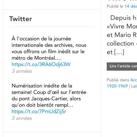
Publié le
14 dé
Depuis hie
Twitter
«Vivre Mon
et Mario R
À l'occasion de la journée
collectio
internationale des archives, nous
et […]
vous offrons un film inédit sur le
métro de Montréal.…
https://t.co/3RA6Odj63W
Lire l’article c
3 années
Publié dans
Arc
Numérisation inédite de la
1920-1969
|
La
semaine! Coup d’œil sur l’entrée
du pont Jacques-Cartier, alors
qu'on doit bientôt rempl…
https://t.co/7PmUdZijSr
3 années