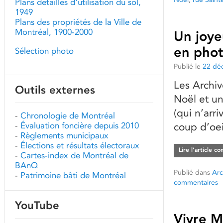
Plans détaillés d'utilisation du sol,
1949
Plans des propriétés de la Ville de
Montréal, 1900-2000
Un joye
en phot
Sélection photo
Publié le
22 dé
Les Archiv
Outils externes
Noël et un
(qui n’arr
-
Chronologie de Montréal
-
Évaluation foncière depuis 2010
coup d’oeil
-
Règlements municipaux
-
Élections et résultats électoraux
Lire l’article c
-
Cartes-index de Montréal de
BAnQ
Publié dans
Arc
-
Patrimoine bâti de Montréal
commentaires
YouTube
Vivre M