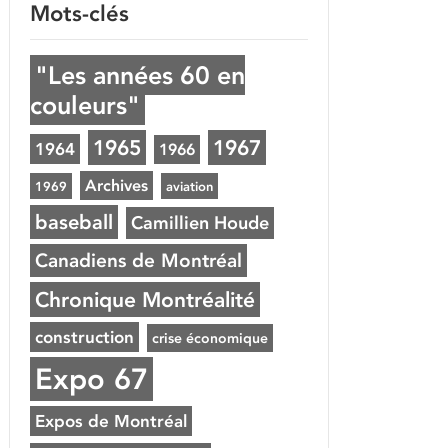
Mots-clés
"Les années 60 en
couleurs"
1965
1967
1964
1966
Archives
1969
aviation
baseball
Camillien Houde
Canadiens de Montréal
Chronique Montréalité
construction
crise économique
Expo 67
Expos de Montréal