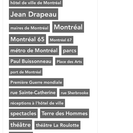
hôtel de ville de Montréal
Jean Drapeau
Montréal
maires de Montréal
Montréal 65
Montréal 67
métro de Montréal
parcs
Paul Buissonneau
Place des Arts
port de Montréal
Première Guerre mondiale
rue Sainte-Catherine
rue Sherbrooke
réceptions à l'hôtel de ville
spectacles
Terre des Hommes
théâtre
théâtre La Roulotte