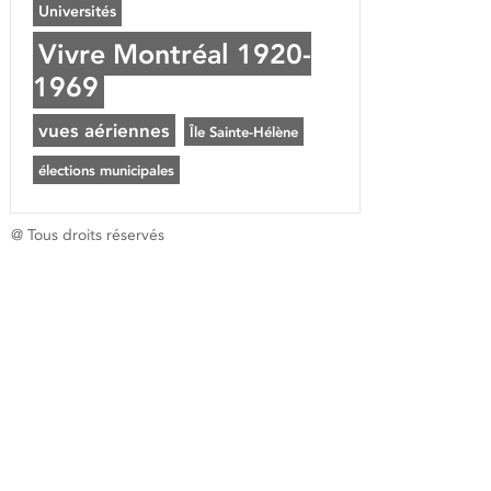
Universités
Vivre Montréal 1920-
1969
vues aériennes
Île Sainte-Hélène
élections municipales
@ Tous droits réservés