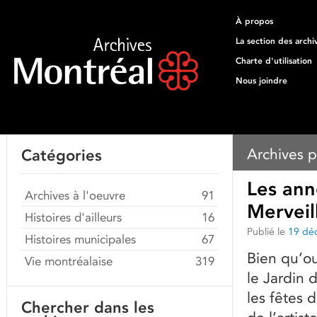
À propos
La section des archi
Charte d'utilisation
Nous joindre
Archives p
Catégories
Les ann
Archives à l'oeuvre
91
Merveil
Histoires d'ailleurs
16
Publié le
19 dé
Histoires municipales
67
Bien qu’o
Vie montréalaise
319
le Jardin 
les fêtes d
Chercher dans les