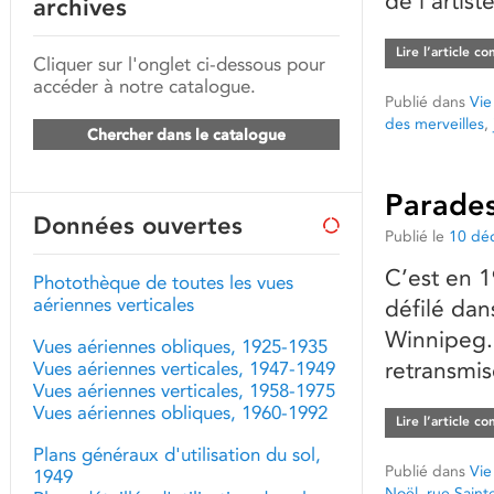
de l’artis
archives
Lire l’article c
Cliquer sur l'onglet ci-dessous pour
accéder à notre catalogue.
Publié dans
Vie
des merveilles
,
Chercher dans le catalogue
Parades
Données ouvertes
Publié le
10 dé
C’est en 
Photothèque de toutes les vues
aériennes verticales
défilé dan
Winnipeg.
Vues aériennes obliques, 1925-1935
retransmis
Vues aériennes verticales, 1947-1949
Vues aériennes verticales, 1958-1975
Vues aériennes obliques, 1960-1992
Lire l’article c
Plans généraux d'utilisation du sol,
Publié dans
Vie
1949
Noël
,
rue Saint