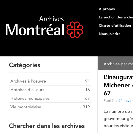
À propos
La section des archi
Charte d'utilisation
Nous joindre
Catégories
Archives par mo
L’inaugur
Archives à l'oeuvre
91
Michener 
Histoires d'ailleurs
16
67
Histoires municipales
67
Publié le
24 nove
Vie montréalaise
319
Le numéro de m
gouverneur géné
Chercher dans les archives
pour les visite