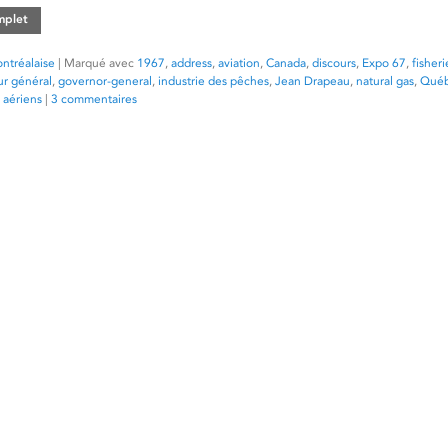
omplet
ntréalaise
|
Marqué avec
1967
,
address
,
aviation
,
Canada
,
discours
,
Expo 67
,
fisheri
r général
,
governor-general
,
industrie des pêches
,
Jean Drapeau
,
natural gas
,
Qué
 aériens
|
3 commentaires