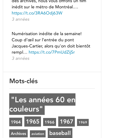
des archives, nous vous offrons un film
inédit sur le métro de Montréal.…
https://t.co/3RA6Odj63W
3 années
Numérisation inédite de la semaine!
Coup d’œil sur l’entrée du pont
Jacques-Cartier, alors qu'on doit bientôt
rempl…
https://t.co/7PmUdZijSr
3 années
Mots-clés
"Les années 60 en
couleurs"
1965
1967
1964
1966
1969
baseball
Archives
aviation