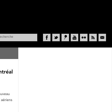
Facebook
Twitter
Historypin
YouTube
Flickr
RSS
Courriel
ntréal
ouveau
 aériens