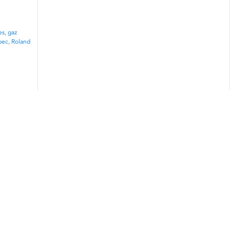
es
,
gaz
bec
,
Roland