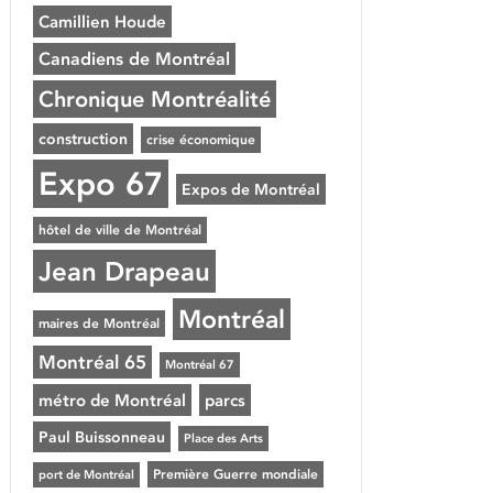
Camillien Houde
Canadiens de Montréal
Chronique Montréalité
construction
crise économique
Expo 67
Expos de Montréal
hôtel de ville de Montréal
Jean Drapeau
Montréal
maires de Montréal
Montréal 65
Montréal 67
métro de Montréal
parcs
Paul Buissonneau
Place des Arts
Première Guerre mondiale
port de Montréal