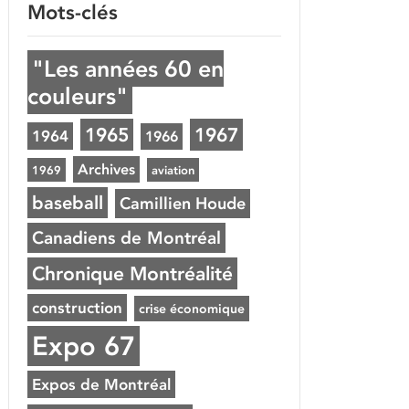
Mots-clés
"Les années 60 en
couleurs"
1965
1967
1964
1966
Archives
1969
aviation
baseball
Camillien Houde
Canadiens de Montréal
Chronique Montréalité
construction
crise économique
Expo 67
Expos de Montréal