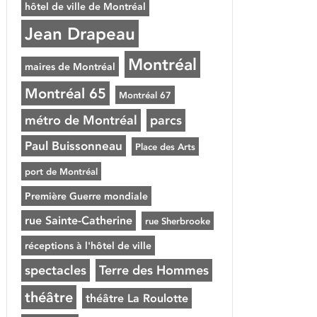
hôtel de ville de Montréal
Jean Drapeau
Montréal
maires de Montréal
Montréal 65
Montréal 67
métro de Montréal
parcs
Paul Buissonneau
Place des Arts
port de Montréal
Première Guerre mondiale
rue Sainte-Catherine
rue Sherbrooke
réceptions à l'hôtel de ville
spectacles
Terre des Hommes
théâtre
théâtre La Roulotte