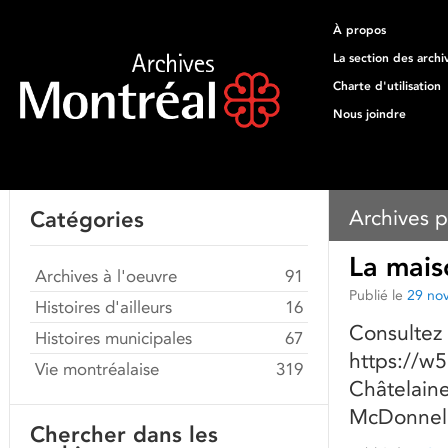
À propos
La section des archi
Charte d'utilisation
Nous joindre
Archives p
Catégories
La mais
Archives à l'oeuvre
91
Publié le
29 no
Histoires d'ailleurs
16
Consultez 
Histoires municipales
67
https://w
Vie montréalaise
319
Châtelain
McDonnell
Chercher dans les