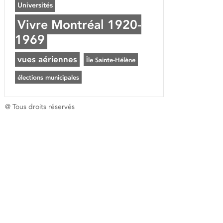
Universités
Vivre Montréal 1920-
1969
vues aériennes
Île Sainte-Hélène
élections municipales
@ Tous droits réservés